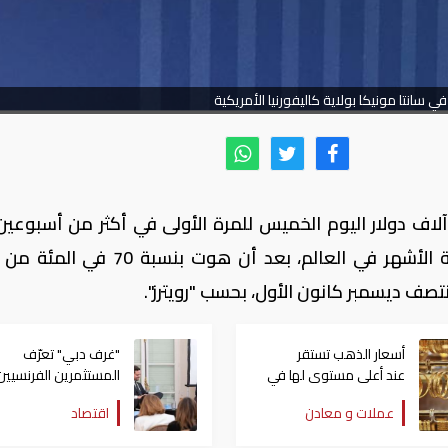
ي سانتا مونيكا بولاية كاليفورنيا الأمريكية
دولار اليوم الخميس للمرة الأولى في أكثر من أسبوعين
عودة المستثمرين إلى شراء العملة الرقمية الأشهر في العالم، بعد أن هوت ب
ف ديسمبر كانون الأول، بحسب "رويترز".
أسعار ⁠الذهب تستقر
"غرف دبي" تعرّف
عند أعلى مستوى لها في
المستثمرين الفرنسيين
أسبوعين
على الفرص الواعدة ف
عملات و معادن
اقتصاد
الإمارة