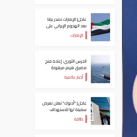
عاجل| الإمارات تصدر بيانا
بعد الهجوم الإيراني على
سفينة تابعة لـ"أدنوك"
الإمارات
الحرس الثوري: إعادة فتح
مضيق هرمز مرهونة
بقبول واشنطن الكامل
أخبار عالمية
لشروط طهران
عاجل| "أدنوك" تعلن تعرض
سفينة لها للاستهداف
بصاروخ في مضيق هرمز
طاقة