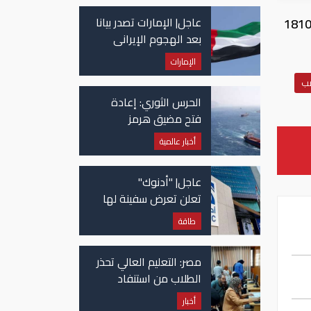
عاجل| الإمارات تصدر بيانا
زت بتكوين في تعاملات بورصة بتستامب التي مقرها لوكسمبورج إلى 10149 دولارا بحلول الساعة 1810
بعد الهجوم الإيراني
على سفينة تابعة
الإمارات
لـ"أدنوك"
مب
الحرس الثوري: إعادة
فتح مضيق هرمز
مرهونة بقبول واشنطن
أخبار عالمية
الكامل لشروط طهران
عاجل| "أدنوك"
تعلن تعرض سفينة لها
للاستهداف بصاروخ في
طاقة
مضيق هرمز
مصر: التعليم العالي تحذر
الطلاب من استنفاد
الرغبات قبل غلق
أخبار