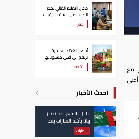
مصر: التعليم العالي تحذر
الطلاب من استنفاد الرغبات
قبل غلق التسجيل
أخبار
أسعار الغذاء العالمية
ترتفع إلى اعلى مستوياتها
منذ 3 سنوات
اقتصاد
، مع
نسبة 70 في المئة من أعلى
أحدث الأخبار
عاجل| السعودية تصدر
بيانا بأشد العبارات بعد
ي
استهداف إيران لناقلة
الإمارات
إماراتية