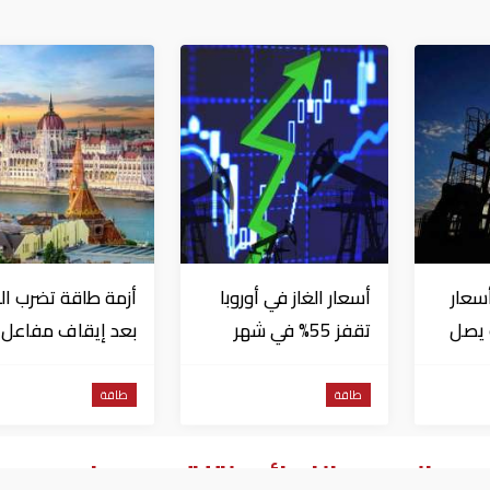
سعار
أسعار الغاز في أوروبا
أزمة طاقة تضرب ال
ت يصل
تقفز 55% في شهر
بعد إيقاف مفاعل
اً
بسبب موجات الحر
نووي جراء انخفاض
منسوب نهر الدانوب
طاقة
طاقة
 تحدد الموعد النهائي لتلقي عروض