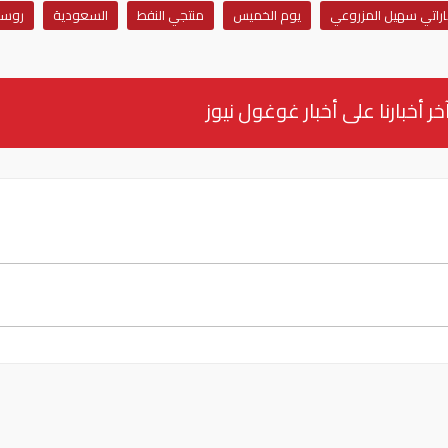
ماراتي سهيل المزروعي
يوم الخميس
منتجي النفط
السعودية
روسي
خر أخبارنا على أخبار غوغول نيوز