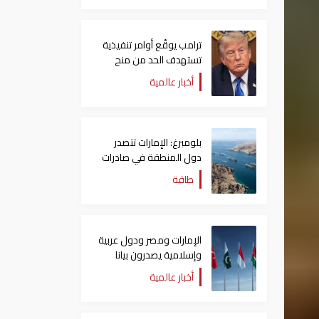
ترامب يوقّع أوامر تنفيذية
تستهدف الحد من منح
الجنسية الأمريكية بالولادة
أخبار عالمية
بلومبرغ: الإمارات تتصدر
دول المنطقة في صادرات
النفط عبر مضيق هرمز
طاقة
الإمارات ومصر ودول عربية
وإسلامية يصدرون بيانا
مشتركا بشأن الانتهاكات
أخبار عالمية
الإسرائيلية في غزة