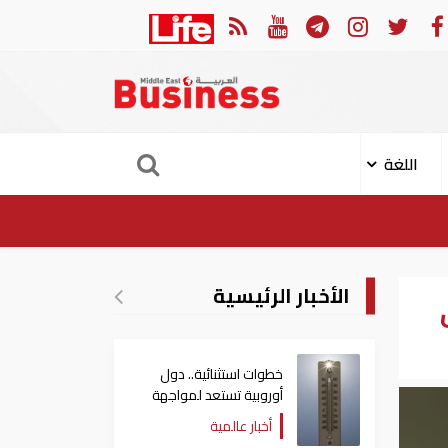
جوم حوثي على نجران
ارتفاع حصيلة قتلى
اللغة
الأخبار الرئيسية
خطوات استثنائية.. دول
أوروبية تستعد لمواجهة
موجة حر غير مسبوقة
أخبار عالمية