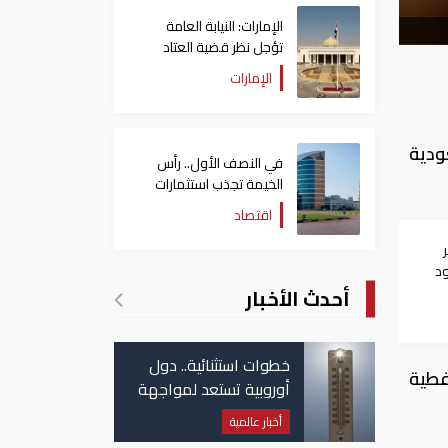
الإمارات: النيابة العامة
تؤجل نظر قضية العتاد
العسكري للسودان
الإمارات
ودية
في النصف الأول.. رأس
الخيمة تجذب استثمارات
تتجاوز 771 مليون درهم
اقتصاد
د
سرى
أحدث الأخبار
خطوات استثنائية.. دول
فطية
أوروبية تستعد لمواجهة
موجة حر غير مسبوقة
أخبار عالمية