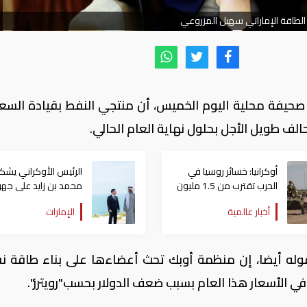
 الطاقة الإماراتي سهيل المزروعي
ي صحيفة محلية اليوم الخميس، أن منتجي النفط بقيادة السع
ف طويل الأجل بحلول نهاية العام الحالي.
أوكرانيا: خسائر روسيا في
الرئيس الأوكراني يشكر
الحرب تقترب من 1.5 مليون
محمد بن زايد على جهو
عسكري
الإمارات في تبادل الأ
أخبار عالمية
الإمارات
مع روسيا
وله أيضا، إن منظمة أوبك تحث أعضاءها على بناء طاقة ن
في الأسعار هذا العام بسبب ضعف الدولار بحسب"رويترز".