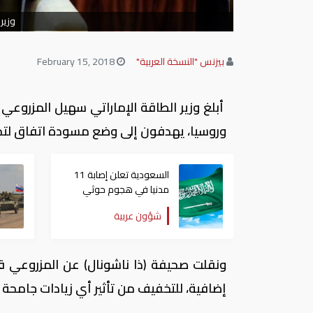
وزير
بيزنس "النسخة العربية"
February 15, 2018
أبلغ وزير الطاقة الإماراتي سهيل المزروع
وروسيا، يهدفون إلى وضع مسودة اتفاق لتحال
السعودية تعلن إصابة 11
مدنيا في هجوم حوثي
على نجران
شؤون عربية
ونقلت صحيفة (ذا ناشونال) عن المزروعي ق
إضافية، للتخفيف من تأثير أي زيادات جامحة 