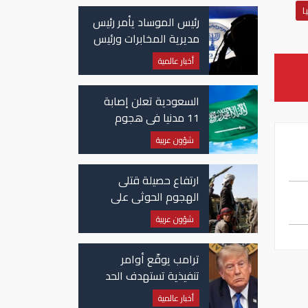
ا
رئيس الموساد يأمر رئيس
مديرية المخابرات ورئيس
قسم إيران بالاستقالة
أخبار عالمية
السعودية تعلن إصابة
11 مدنيا في هجوم
حوثي على نجران
شؤون عربية
ارتفاع حصيلة قتلى
الهجوم الحوثي على
معسكرات حكومية لـ58
شؤون عربية
قتيلًا وعشرات الجرحى
ترامب يوقّع أوامر
تنفيذية تستهدف الحد
من منح الجنسية
أخبار عالمية