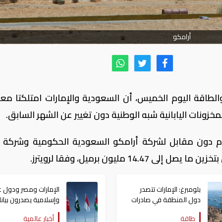
أرامكو
الطاقة اليوم الخميس، أن السعودية والإمارات امتلكتا معا
ام دون مقابل لشركة أرامكو السعودية الحكومية وشركة ب
1 مليون برميل، وفقا لرويترز.
بلومبرغ: الإمارات تتصدر
الإمارات ومصر ودول ع
دول المنطقة في صادرات
وإسلامية يصدرون بيانا
النفط عبر مضيق هرمز
مشتركا بشأن الانتهاكا
طاقة
أخبار عالمية
الإسرائيلية في غزة