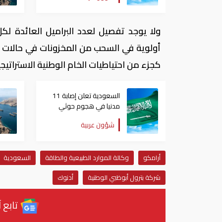
ولا يوجد تفصيل لعدد البراميل العائدة لك
أولوية في السحب من المخزونات في حالا
كجزء من احتياطيات الخام الوطنية الاستراتيجي
السعودية تعلن إصابة 11
مدنيا في هجوم حوثي
على نجران
شؤون عربية
أرامكو
وكالة الموارد الطبيعية والطاقة
السعودية
شركة بترول أبوظبي الوطنية
أدنوك
تابع آ