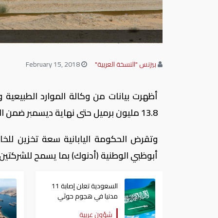
بيزنس "النسخة العربية"
February 15, 2018
أظهرت بيانات من وكالة الموارد الطبيعية و
13.8 مليون برميل حتى نهاية ديسمبر ضمن المخزونات اليابانية شبه الوطنية دون تغيير عن الشهر السابق.
وتقرض الحكومة اليابانية سعة تخزين للخ
أبوظبي الوطنية (أدنوك) بما يسمح للشركتين بتخزين ما يصل إلى 4.47
السعودية تعلن إصابة 11
مدنيا في هجوم حوثي
على نجران
شؤون عربية