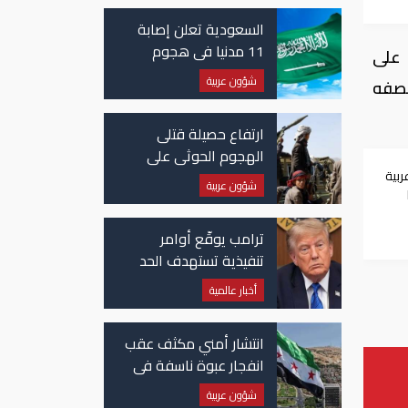
السعودية تعلن إصابة
11 مدنيا في هجوم
 على
حوثي على نجران
شؤون عربية
نصفه
ارتفاع حصيلة قتلى
الهجوم الحوثي على
معسكرات حكومية لـ58
ربية
شؤون عربية
قتيلًا وعشرات الجرحى
ت
ترامب يوقّع أوامر
تنفيذية تستهدف الحد
من منح الجنسية
أخبار عالمية
الأمريكية بالولادة
انتشار أمني مكثف عقب
انفجار عبوة ناسفة في
حافلة ركاب في سوريا
شؤون عربية