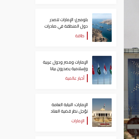
بلومبرغ: الإمارات تتصدر
دول المنطقة في صادرات
النفط عبر مضيق هرمز
طاقة
الإمارات ومصر ودول عربية
وإسلامية يصدرون بيانا
مشتركا بشأن الانتهاكات
أخبار عالمية
الإسرائيلية في غزة
الإمارات: النيابة العامة
تؤجل نظر قضية العتاد
العسكري للسودان
الإمارات