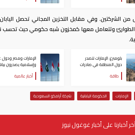
ل من الشركتين. وفي مقابل التخزين المجاني تحصل اليابان
ت الطوارئ وتتعامل معها كمخزون شبه حكومي حيث تحسب 
ة.
بلومبرغ: الإمارات تتصدر
الإمارات ومصر ودول ع
دول المنطقة في صادرات
وإسلامية يصدرون بيانا
النفط عبر مضيق هرمز
مشتركا بشأن الانتهاكا
طاقة
أخبار عالمية
الإسرائيلية في غزة
الإمارات
الحكومة اليابانية
شركة أرامكو السعودية
خر أخبارنا على أخبار غوغول نيوز