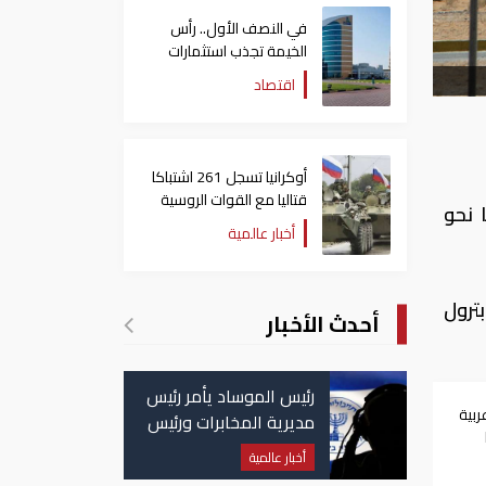
في النصف الأول.. رأس
الخيمة تجذب استثمارات
تتجاوز 771 مليون درهم
اقتصاد
أوكرانيا تسجل 261 اشتباكا
قتاليا مع القوات الروسية
 نحو
أخبار عالمية
ترول
أحدث الأخبار
رئيس الموساد يأمر رئيس
ربية
مديرية المخابرات ورئيس
قسم إيران بالاستقالة
أخبار عالمية
ت