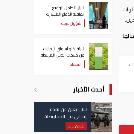
البيان الكامل لتوقيع
اولت
اتفاقية الدفاع المشترك
ين.
بين السعودية وتركيا
شؤون عربية
وباكستان
الها
البيئة: خلو أسواق الإمارات
من منتجات الخس المرتبطة
بتفشي داء السيكلوسبورا
اقتصاد
ات
ي
أحدث الأخبار
لبنان يعلن عن تقدم
إيجابي في المفاوضات
مع إسرائيل.. وأمريكا
شؤون عربية
تضغط لوقف النار في