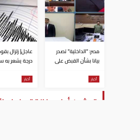
مصر: "الداخلية" تصدر
بيانا بشأن القبض على
منتحل صفة قاضي
للاستيلاء على
من السويس
أخبار
أخبار
المواطنين
تدشين أول وكالة تصنيف ائ