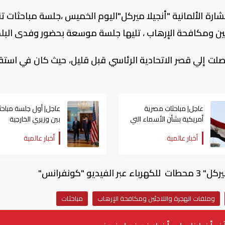
رة الألمانية "أنجيلا ميركل"اليوم الخميس ،جلسة مباحثات تن
جئين ومكافحة الإرهاب ، تليها جلسة موسعة بحضور وفدى البلد
وصلت إلي قصر الاتحادية الرئاسي قبل قليل، حيث كان في استقب
عاجل| مباحثات مصرية
عاجل| أول جلسة مباحث
أمريكية بشأن الأسماء التي
بين وزيري الخارجية
ستدير قطاع غزة
الأمريكي والمصري ف
أخبار عالمية
أخبار عالمية
واشنطن
"كونفرانس"
وملفات الهجرة واللاجئين ومكافحة الإرهاب
مباحثات