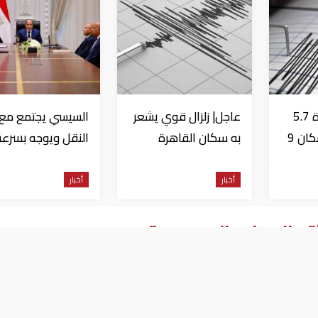
عاجل| زلزال بقوة 5.7
عاجل| زلزال قوي يشعر
السيسي يجتمع مع و
درجة يشعر به سكان 9
به سكان القاهرة
النقل ويوجه بسرعة
دول على بعد 29 كم
الانتهاء من
المشروعات الجاري
أخبار
أخبار
تنفيذها
تماني في السعودية