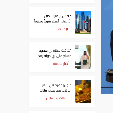
طقس الإمارات حتى
الأربعاء.. أمطار شرقاً وجنوباً
وانخفاض تدريجي للحرارة
الإمارات
اتفاقية مكة: أي هجوم
مسلح على أي دولة يعد
هجوما على الدول الثلاث
أخبار عالمية
جميعا
عاجل| قفزة في سعر
الذهب بعد صدور بيانات
الوظائف الأمريكية
عملات و معادن