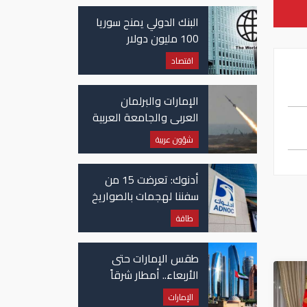
غزة
البنك الدولي يمنح سوريا
100 مليون دولار
اقتصاد
الإمارات والبرلمان
العربي والجامعة العربية
يدينون الهجوم الحوثي
شؤون عربية
على نجران بالسعودية
أدنوك: تعرضت 15 من
سفننا لهجمات بالصواريخ
والطائرات المسيّرة منذ
طاقة
بداية النزاع
طقس الإمارات حتى
الأربعاء.. أمطار شرقاً
وجنوباً وانخفاض
الإمارات