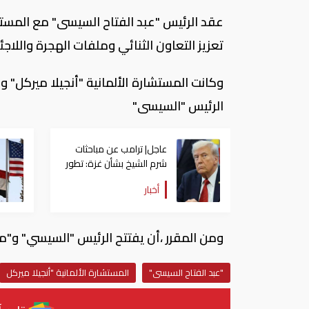
عقد الرئيس "عبد الفتاح السيسى" مع المستشا
تعزيز التعاون الثنائي وملفات الهجرة واللا
وكانت المستشارة الألمانية "أنجيلا ميركل" 
الرئيس "السيسى"
عاجل| ترامب عن مباحثات
شرم الشيخ بشأن غزة: تطور
رائع
أخبار
ومن المقرر ،أن يفتتح الرئيس "السيسي" و"ميركل" 3 محطات للكهرباء عبر الفيديو 
"عبد الفتاح السيسى"
المستشارة الألمانية "أنجيلا ميركل