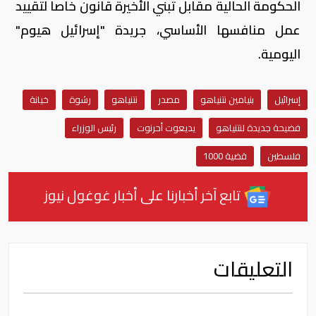
الحكومة الحالية مقابل تبني الأخيرة قانون خاصا لتقييد
عمل منافسها الأساسي، جريدة "إسرائيل هيوم"
اليومية.
إسرائيل
بنيامين نتنياهو
مصدر
نتنياهو
رشوة
خيانة
فضيحة جديدة لنتنياهو
يديعوت أحرنوت
رئيس الوزراء
فلسطين
قضية 1000
تابع آخر أخبارنا على أخبار غوغول نيوز
التعليقات