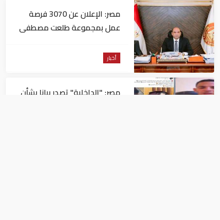
مصر: الإعلان عن 3070 فرصة
عمل بمجموعة طلعت مصطفى
أخبار
مصر: "الداخلية" تصدر بيانا بشأن
القبض على منتحل صفة قاضي
للاستيلاء على المواطنين
أخبار
عاجل| زلزال بقوة 5.7 درجة يشعر
به سكان 9 دول على بعد 29 كم
من السويس
أخبار