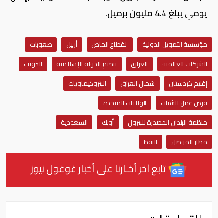
يومي يبلغ 4.4 مليون برميل.
مؤسسة التمويل الدولية
القطاع الخاص
أربيل
صعوبات
الشركات العالمية
العراق
تنظيم الدولة الإسلامية
الكويت
إقليم كردستان
شمال العراق
البتروكيماويات
فرص عمل للشباب
الولايات المتحدة
منظمة البلدان المصدرة للبترول
أوبك
السعودية
مطار الموصل
النفط
تابع آخر أخبارنا على أخبار غوغول نيوز