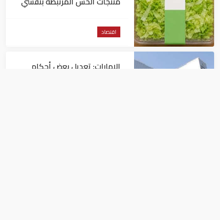
منتجات الخس المرتبطة بتفشي
داء السيكلوسبورا
اقتصاد
الإمارات: تعديل بعض أحكام
القرار الوزاري في شأن الضريبة
على الشركات والأعمال
اقتصاد
في النصف الأول.. رأس الخيمة
تجذب استثمارات تتجاوز 771
مليون درهم
اقتصاد