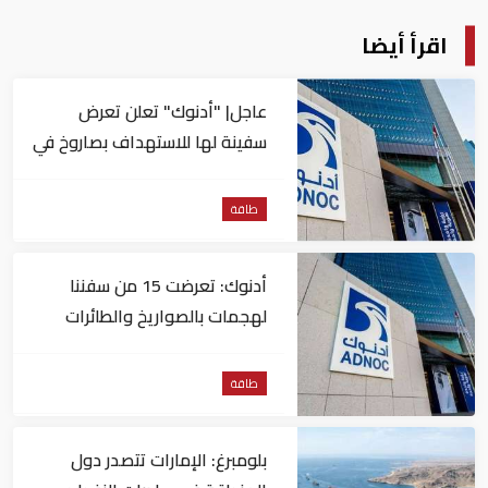
اقرأ أيضا
عاجل| "أدنوك" تعلن تعرض
سفينة لها للاستهداف بصاروخ في
مضيق هرمز
طاقة
أدنوك: تعرضت 15 من سفننا
لهجمات بالصواريخ والطائرات
المسيّرة منذ بداية النزاع
طاقة
بلومبرغ: الإمارات تتصدر دول