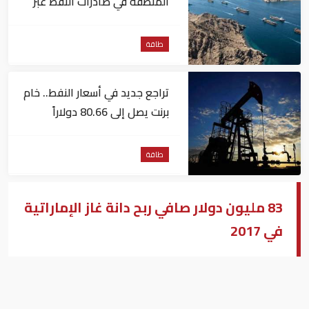
المنطقة في صادرات النفط عبر
مضيق هرمز
طاقة
تراجع جديد في أسعار النفط.. خام
برنت يصل إلى 80.66 دولاراً
للبرميل
طاقة
83 مليون دولار صافي ربح دانة غاز الإماراتية
في 2017