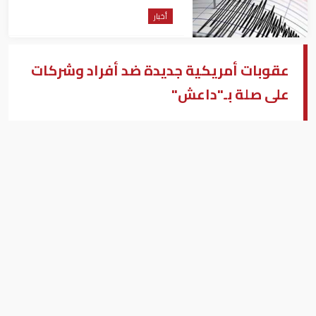
أخبار
عقوبات أمريكية جديدة ضد أفراد وشركات
على صلة بـ"داعش"
وزارة الخزانة الأمريكية
بيزنس "النسخة العربية"