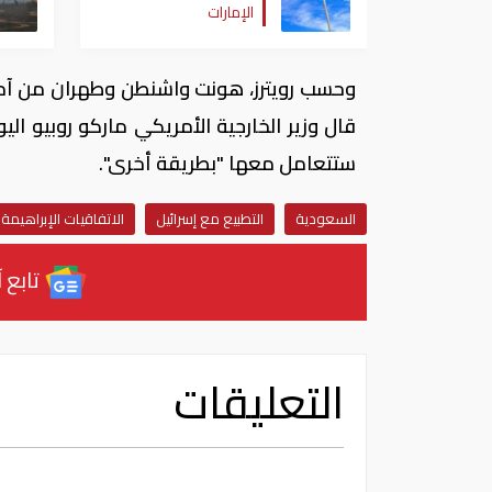
الإمارات
وحسب رويترز، هونت واشنطن وطهران من آمال ت
قال وزير الخارجية الأمريكي ماركو ​روبيو ​الي
⁠ستتعامل ​معها "بطريقة أخرى".
السعودية
التطبيع مع إسرائيل
الاتفاقيات الإبراهيمة
تابع آ
التعليقات