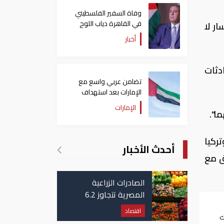
وفاة السفير الفلسطيني
في القاهرة دياب اللوح
ر لا
أخبار
دثات
تضامن عربي واسع مع
الإمارات بعد استهداف
ناقلة في مضيق هرمز
الإمارات
ا".
ركيا
أحدث الأخبار
اق مع
الصادرات الزراعية
المصرية تتجاوز 6.2
مليون طن حتى الآن
اقتصاد
ك