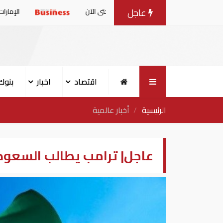
عاجل
مليون طن حتى الآن
الإمارات: بيان مشترك بشأ
اقتصاد
اخبار
بنوك
الرئيسية
أخبار عالمية
عاجل| ترامب يطالب السعودي