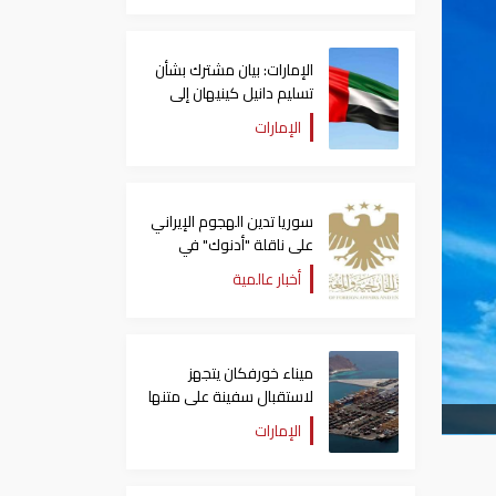
الإمارات: بيان مشترك بشأن
تسليم دانيل كينيهان إلى
السلطات الإيرلندية
الإمارات
سوريا تدين الهجوم الإيراني
على ناقلة "أدنوك" في
مضيق هرمز ‏
أخبار عالمية
ميناء خورفكان يتجهز
لاستقبال سفينة على متنها
6068 سيارة صينية
الإمارات