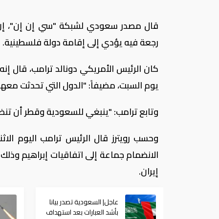
قال مصدر سعودي لشبكة "سي إن إن"، إن ال
رجعة فيه يؤدي إلى إقامة دولة فلسطينية.
كان الرئيس الأمريكي دونالد ترامب، قال إنه
يوم السبت، مضيفاً: "الدول التي تحدثت معها 
وتابع ترامب: "ينبغي للسعودية وقطر أن تنضما 
وحسب رويترز قال الرئيس ترامب اليوم الا
الانضمام ​جماعة إلى اتفاقيات إبراهيم وذلك 
إيران.
عاجل| السعودية تصدر بيانا
بأشد العبارات بعد استهداف