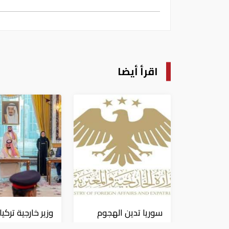
اقرأ أيضا
سوريا تدين الهجوم
وزير خارجية تركيا:
الإيراني على ناقلة
"اتفاقية مكة" ل