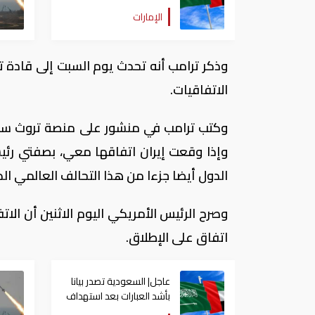
إيران لناقلة إماراتية
الإمارات
وذكر ترامب أنه تحدث يوم السبت إلى قادة تلك
الاتفاقيات.
وكتب ترامب في منشور على منصة ​تروث سوش
وإذا ​وقعت إيران اتفاقها معي، بصفتي رئ
الدول أيضا جزءا من هذا التحالف ​العالمي الذي
وصرح الرئيس الأمريكي ​اليوم ‌الاثنين أن الا
اتفاق على ​الإطلاق.
عاجل| السعودية تصدر بيانا
بأشد العبارات بعد استهداف
إيران لناقلة إماراتية