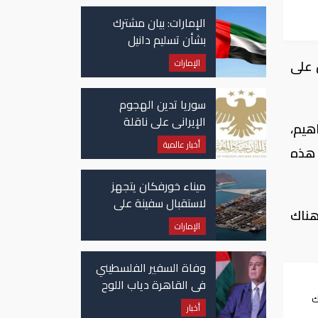
الإمارات: بيان مشترك
بشأن تسليم دانيل
كينيهان إلى السلطات
الإمارات
 على
الإيرلندية
سوريا تدين الهجوم
الإيراني على ناقلة
هيم،
"أدنوك" في مضيق هرمز
أخبار عالمية
 هذه
ميناء خورفكان يتجهز
لاستقبال سفينة على
​هناك
متنها 6068 سيارة صينية
الإمارات
وفاة السفير الفلسطيني
في القاهرة دياب اللوح
ك
أخبار