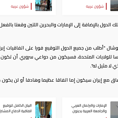
الهجوم الحوثي على نجران
بين السعودية وتركيا
شؤون عربية
شؤون عربية
بالسعودية
وباكستان
 الدول بالإضافة إلى الإمارات والبحرين اللتين وقعتا بالفعل
ال "أطلب من جميع الدول التوقيع فورا على اتفاقيات إبرا
يسا للولايات المتحدة، فسيكون من ⁠دواعي سروري أن تكون
 لا مثيل له".
تفاق مع إيران ​سيكون إما ​اتفاقا عظيما وهادفا أو ⁠لن يكون 
الإمارات والبرلمان العربي
البيان الكامل لتوقيع
والجامعة العربية يدينون
اتفاقية الدفاع المشتر
الهجوم الحوثي على نجران
بين السعودية وتركيا