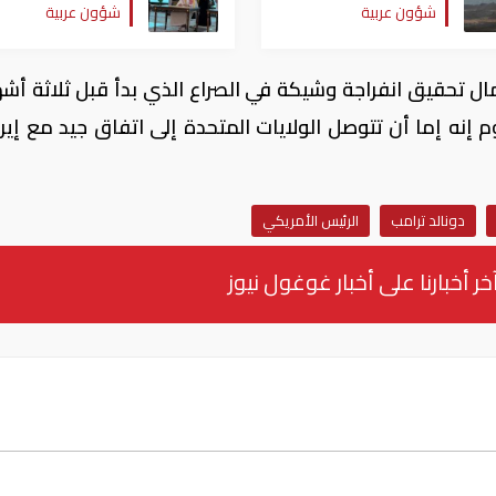
شؤون عربية
شؤون عربية
بالسعودية
وباكستان
حقيق انفراجة ​وشيكة في ​الصراع الذي بدأ قبل ‌ثلاثة ⁠أشهر
وم ⁠إنه إما أن تتوصل ​الولايات المتحدة ​إلى ⁠اتفاق جيد مع إير
دونالد ترامب
الرئيس الأمريكي
خر أخبارنا على أخبار غوغول نيوز