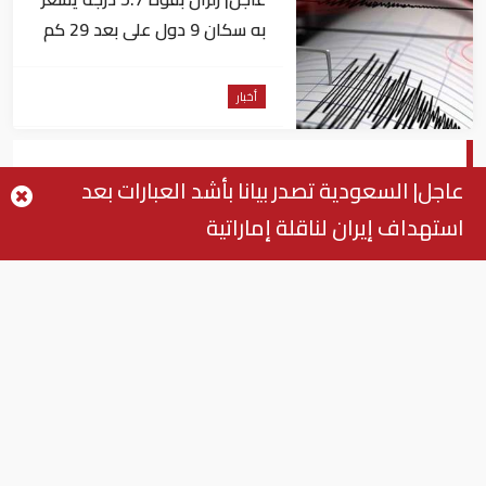
به سكان 9 دول على بعد 29 كم
من السويس
أخبار
دوتيرتي يلغي اتفاقية شراء 16 مروحية
عاجل| السعودية تصدر بيانا بأشد العبارات بعد
كندية
استهداف إيران لناقلة إماراتية