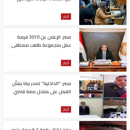
التسجيل
أخبار
مصر: الإعلان عن 3070 فرصة
عمل بمجموعة طلعت مصطفى
أخبار
مصر: "الداخلية" تصدر بيانا بشأن
القبض على منتحل صفة قاضي
للاستيلاء على المواطنين
أخبار
عاجل| زلزال بقوة 5.7 درجة يشعر