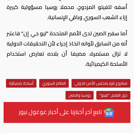
أسفه للفيتو المزدوج، محملا روسيا مسؤولية كبيرة
إزاء الشعب السوري وباقي الإنسانية.
أما سفير الصين لدى الأمم المتحدة "ليو جي إن" فاعتبر
أنه من السابق لأوانه اتخاذ إجراء لأن التحقيقات الدولية
لا تزال مستمرة، مضيفا أن بلاده تعارض استخدام
الأسلحة الكيميائية.
مشروع قرار بمجلس الأمن الدولي
النظام السوري
أسلحة كيميائية
حق النقض "فيتو"
روسيا والصين
تابع آخر أخبارنا على أخبار غوغول نيوز