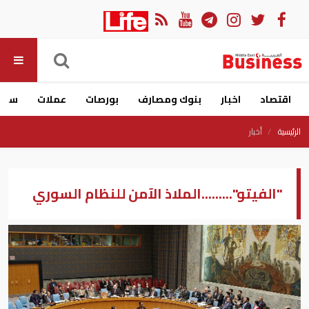
اقتصاد
اخبار
بنوك ومصارف
بورصات
عملات
سيار
الرئيسية
أخبار
"الفيتو".........الملاذ الآمن للنظام السوري