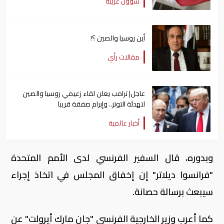
شؤون عربية
أين روسيا والصين ؟!
مقالات رأي
عاجل| ترامب يعلن لقاء زعيمي روسيا والصين
لتهدئة التوتر.. وإبرام صفقة قريبا
أخبار عالمية
وبدوره، قال السفير الفرنسي لدى الأمم المتحدة
"فرانسوا ديلاتر" إن إخفاق المجلس في اتخاذ إجراء
سيبعث برسالة حصانة.
كما أعرب وزير الخارجية الفرنسي "جان مارك أيرولت" عن