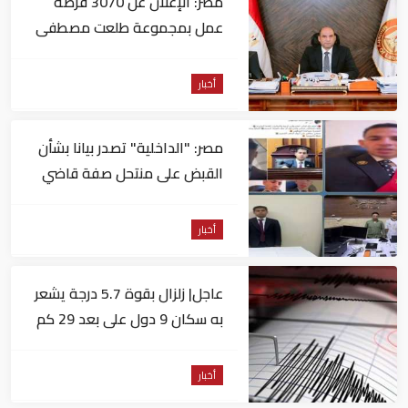
مصر: الإعلان عن 3070 فرصة
عمل بمجموعة طلعت مصطفى
أخبار
مصر: "الداخلية" تصدر بيانا بشأن
القبض على منتحل صفة قاضي
للاستيلاء على المواطنين
أخبار
عاجل| زلزال بقوة 5.7 درجة يشعر
به سكان 9 دول على بعد 29 كم
من السويس
أخبار