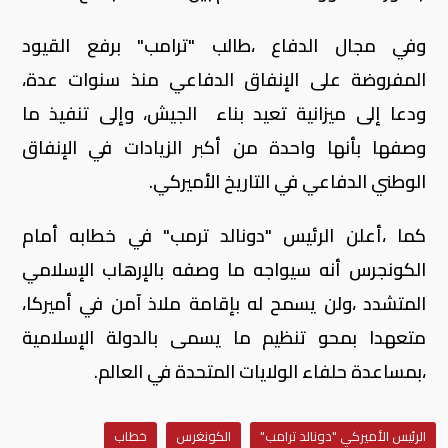
وفي مجال الدفاع ،طالب "ترامب" برفع القيود
المفروضة على الإنفاق الدفاعي منذ سنوات عدة،
ودعا إلى ميزانية تعيد بناء الجيش، وإلى تنفيذ ما
وصفها بأنها واحدة من أكبر الزيادات في الإنفاق
الوطني الدفاعي في التاريخ الأميركي.
كما ،أعلن الرئيس "دونالد ترمب" في خطابه أمام
الكونجرس أنه سيواجه ما وصفه بالإرهاب الإسلامي
المتشدد ،ولن يسمح له بإقامة ملاذ آمن في أميركا،
متعهدا بمحو تنظيم ما يسمى بالدولة الإسلامية
،بمساعدة حلفاء الولايات المتحدة في العالم.
الرئيس الأميركي "دونالد ترامب"
الكونغرس
خطاب