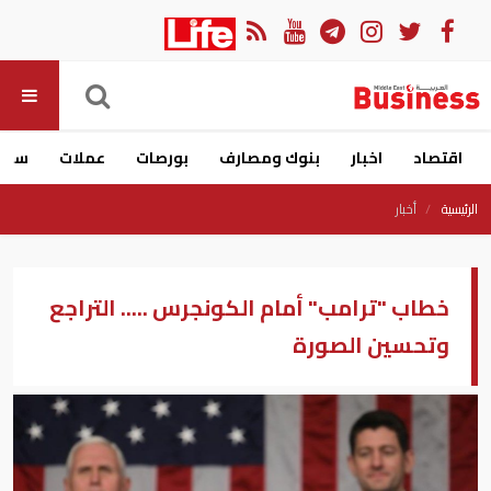
اقتصاد
اخبار
بنوك ومصارف
بورصات
عملات
سيار
الرئيسية
أخبار
خطاب "ترامب" أمام الكونجرس ..... التراجع
وتحسين الصورة