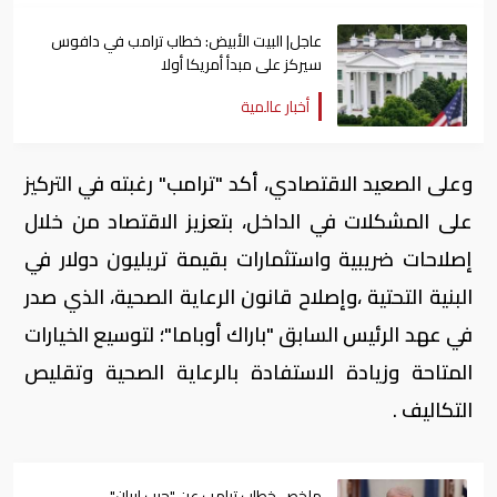
عاجل| البيت الأبيض: خطاب ترامب في دافوس
سيركز على مبدأ أمريكا أولا
أخبار عالمية
وعلى الصعيد الاقتصادي، أكد "ترامب" رغبته في التركيز
على المشكلات في الداخل، بتعزيز الاقتصاد من خلال
إصلاحات ضريبية واستثمارات بقيمة تريليون دولار في
البنية التحتية ،وإصلاح قانون الرعاية الصحية، الذي صدر
في عهد الرئيس السابق "باراك أوباما"؛ لتوسيع الخيارات
المتاحة وزيادة الاستفادة بالرعاية الصحية وتقليص
التكاليف .
ملخص خطاب ترامب عن "حرب إيران"