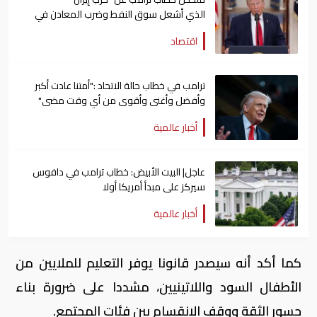
الذي أشعل سوق النفط وضرب المعادن في
العالم
اقتصاد
ترامب في خطاب حالة الاتحاد :"أمتنا عادت أكبر
وأفضل وأغنى وأقوى من أي وقت مضى"
أخبار عالمية
عاجل| البيت الأبيض: خطاب ترامب في دافوس
سيركز على مبدأ أمريكا أولا
أخبار عالمية
كما أكد أنه سيصدر قانونا يوفر التعليم للملايين من
الأطفال السود واللاتينيين، مشددا على ضرورة بناء
جسور الثقة ووقف الانقسام بين فئات المجتمع.