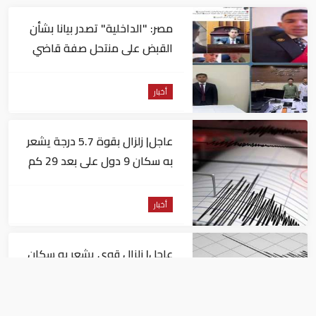
مصر: "الداخلية" تصدر بيانا بشأن
القبض على منتحل صفة قاضي
للاستيلاء على المواطنين
أخبار
عاجل| زلزال بقوة 5.7 درجة يشعر
به سكان 9 دول على بعد 29 كم
من السويس
أخبار
عاجل| زلزال قوي يشعر به سكان
القاهرة