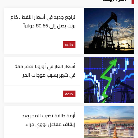
تراجع جديد في أسعار النفط.. خام
برنت يصل إلى 80.66 دولاراً
للبرميل
طاقة
أسعار الغاز في أوروبا تقفز 55%
في شهر بسبب موجات الحر
طاقة
أزمة طاقة تضرب المجر بعد
إيقاف مفاعل نووي جراء
انخفاض منسوب نهر الدانوب