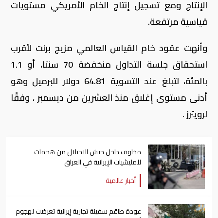
الإنتاج ومع تسجيل إنتاج الخام الأمريكي مستويات
قياسية مرتفعة.
وأنهت عقود خام القياس العالمي مزيج برنت لأقرب
استحقاق جلسة التداول منخفضة 70 سنتا، أو 1.1
بالمئة، لتبلغ عند التسوية 64.81 دولار للبرميل وهو
أدنى مستوى إغلاق منذ العشرين من ديسمبر ، وفقًا
لرويترز .
مخاوف داخل جيش الاحتلال من هجمات
للمليشيات الإيرانية في العراق
أخبار عالمية
عودة طاقم سفينة تجارية ​إيرانية ​تعرضت لهجوم