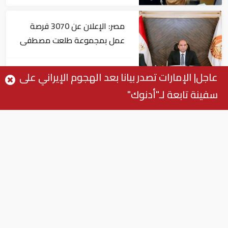
مصر: الإعلان عن 3070 فرصة
عمل بمجموعة طلعت مصطفى
أخبار
عاجل| الإمارات تصدر بيانا بعد الهجوم الإيراني على
سفينة تابعة لـ"أدنوك"
مصر: "الداخلية" تصدر بيانا بشأن
القبض على منتحل صفة قاضي
للاستيلاء على المواطنين
أخبار
عاجل| زلزال بقوة 5.7 درجة يشعر
به سكان 9 دول على بعد 29 كم
من السويس