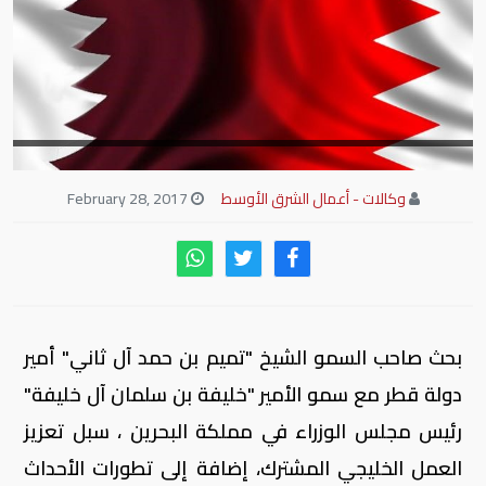
وكالات - أعمال الشرق الأوسط
February 28, 2017
بحث صاحب السمو الشيخ "تميم بن حمد آل ثاني" أمير
دولة قطر مع سمو الأمير "خليفة بن سلمان آل خليفة"
رئيس مجلس الوزراء في مملكة البحرين ، سبل تعزيز
العمل الخليجي المشترك، إضافة إلى تطورات الأحداث