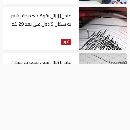
عاجل| زلزال بقوة 5.7 درجة يشعر
به سكان 9 دول على بعد 29 كم
من السويس
أخبار
عاجل| زلزال قوي يشعر به سكان
القاهرة
أخبار
السيسي يجتمع مع وزير النقل
ويوجه بسرعة الانتهاء من
المشروعات الجاري تنفيذها