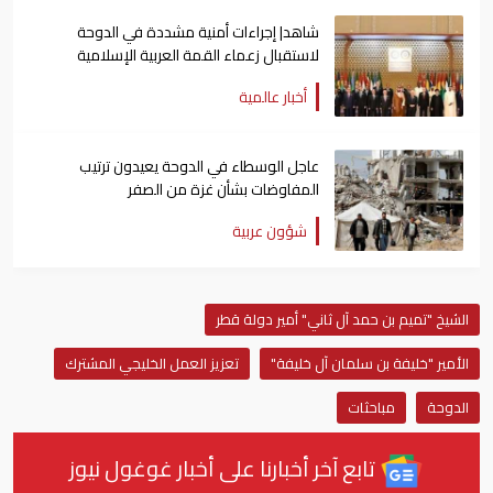
شاهد| إجراءات أمنية مشددة في الدوحة
لاستقبال زعماء القمة العربية الإسلامية
أخبار عالمية
عاجل الوسطاء في الدوحة يعيدون ترتيب
المفاوضات بشأن غزة من الصفر
شؤون عربية
الشيخ "تميم بن حمد آل ثاني" أمير دولة قطر
الأمير "خليفة بن سلمان آل خليفة"
تعزيز العمل الخليجي المشترك
الدوحة
مباحثات
تابع آخر أخبارنا على أخبار غوغول نيوز