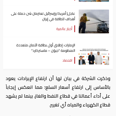
عاجل| أمريكا وإسرائيل تعتزمان شن ​حملة على
أهداف للطاقة في ⁠إيران
أخبار عالمية
الإمارات: إطلاق أول بطاقة ائتمان متعددة
المنظومة "جيوَن – ماستركارد"
اقتصاد
وذكرت الشركة في بيان لها أن ارتفاع الإيرادات يعود
بالأساس إلى ارتفاع أسعار السلع؛ مما انعكس إيجاباً
على أداء أعمالنا في قطاع النفط والغاز، بينما لم يشهد
قطاع الكهرباء والمياه أي تغيير.