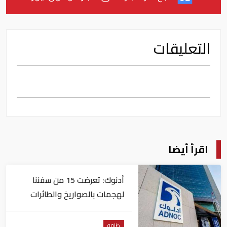
التعليقات
اقرأ أيضا
أدنوك: تعرضت 15 من سفننا
لهجمات بالصواريخ والطائرات
المسيّرة منذ بداية النزاع
طاقة