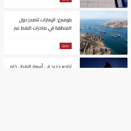
بلومبرغ: الإمارات تتصدر دول
المنطقة في صادرات النفط عبر
مضيق هرمز
طاقة
تراجع جديد في أسعار النفط.. خام
برنت يصل إلى 80.66 دولاراً
للبرميل
طاقة
أسعار الغاز في أوروبا تقفز 55%
في شهر بسبب موجات الحر