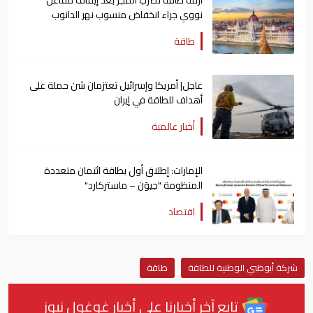
نووي جراء انخفاض منسوب نهر الدانوب
طاقة
عاجل| أمريكا وإسرائيل تعتزمان شن ​حملة على
أهداف للطاقة في ⁠إيران
أخبار عالمية
الإمارات: إطلاق أول بطاقة ائتمان متعددة
المنظومة "جيوَن – ماستركارد"
اقتصاد
شركة أبوظبي الوطنية للطاقة
طاقة
تابع آخر أخبارنا على أخبار غوغول نيوز