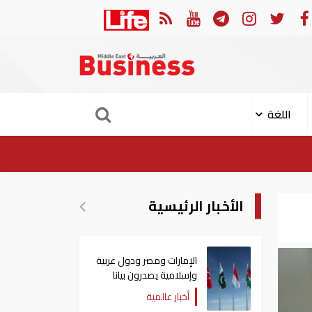
في النصف الأول.. رأس الخيمة تجذب استثمارات تتجاوز 771 مليون درهم
اللغة
الأخبار الرئيسية
الإمارات ومصر ودول عربية
وإسلامية يصدرون بيانا
مشتركا بشأن الانتهاكات
أخبار عالمية
الإسرائيلية في غزة