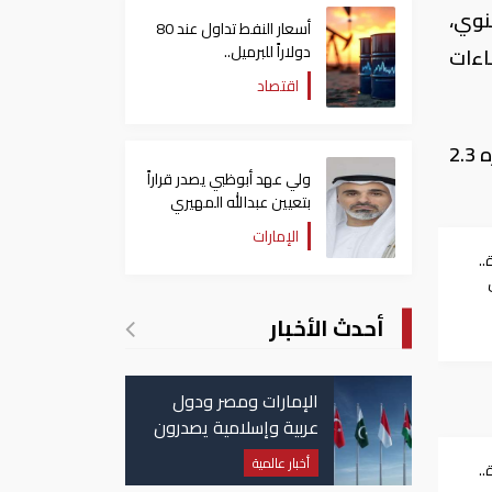
ند 2.2% على أساس سنوي،
أسعار النفط تداول عند 80
دولاراً للبرميل..
اءات
وتراجع الأسهم الأمريكية
اقتصاد
وهذه الزيادة أصغر من توقعات محللين استطلعت رويترز آراءهم والذين توقعوا في المتوسط ارتفاعا قدره 2.3
ولي عهد أبوظبي يصدر قراراً
بتعيين عبدالله المهيري
رئيسا لـ"أبوظبي للتراث"
الإمارات
..
أحدث الأخبار
الإمارات ومصر ودول
عربية وإسلامية يصدرون
بيانا مشتركا بشأن
أخبار عالمية
..
الانتهاكات الإسرائيلية