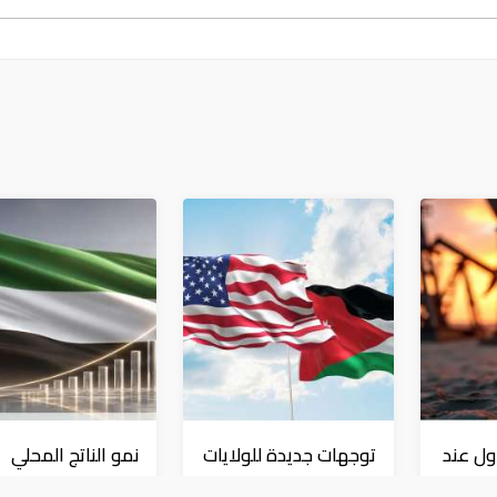
ول عند
توجهات جديدة للولايات
نمو الناتج المحلي
..
المتحدة.. منح 354.6
للإمارات 3% خلال 