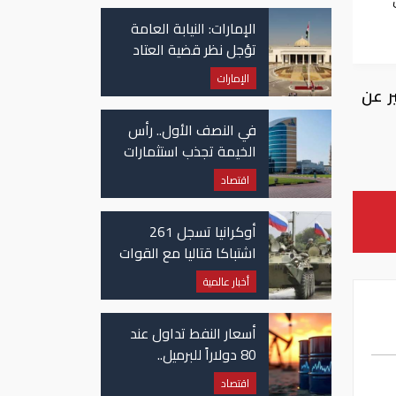
في غزة
الإمارات: النيابة العامة
تؤجل نظر قضية العتاد
العسكري للسودان
الإمارات
ر عن
في النصف الأول.. رأس
الخيمة تجذب استثمارات
تتجاوز 771 مليون درهم
اقتصاد
أوكرانيا تسجل 261
اشتباكا قتاليا مع القوات
الروسية
أخبار عالمية
أسعار النفط تداول عند
80 دولاراً للبرميل..
وتراجع الأسهم
اقتصاد