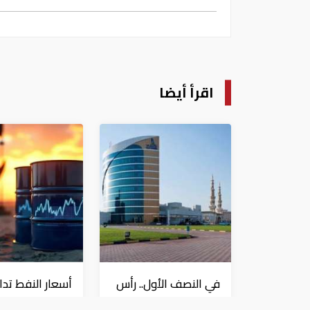
اقرأ أيضا
في النصف الأول.. رأس
أسعار النفط تدا
الخيمة تجذب استثمارات
80 دولاراً للبرميل