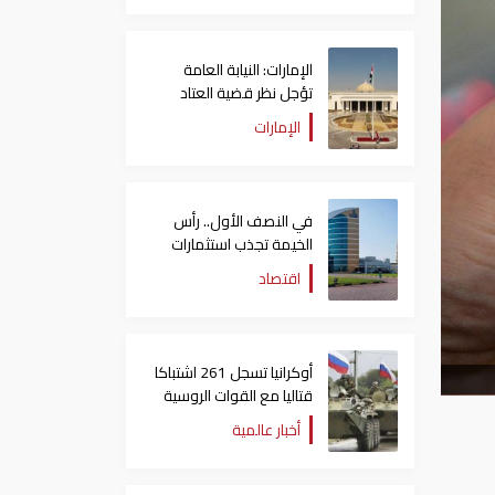
الإمارات: النيابة العامة
تؤجل نظر قضية العتاد
العسكري للسودان
الإمارات
في النصف الأول.. رأس
الخيمة تجذب استثمارات
تتجاوز 771 مليون درهم
اقتصاد
أوكرانيا تسجل 261 اشتباكا
قتاليا مع القوات الروسية
أخبار عالمية