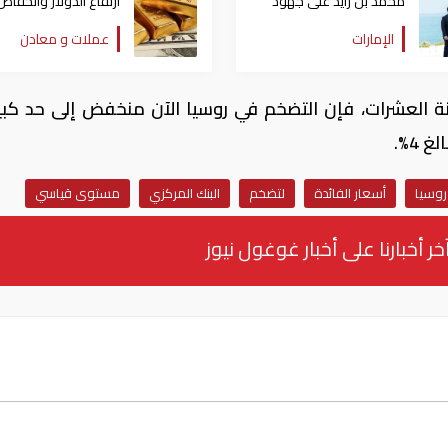
محمد بن زايد على جهود
ارتفاع الدولار وانخفاض
الإمارات في تبادل الأسرى
الذهب
الإمارات
عملات و معادن
مع روسيا
 العشرات، فإن التضخم في روسيا الآن منخفض إلى حد كبي
4%.
روسيا
أسعار الفائدة
لتضخم
البنك المركزي
مستوى قياسي
خر أخبارنا على أخبار غوغول نيوز