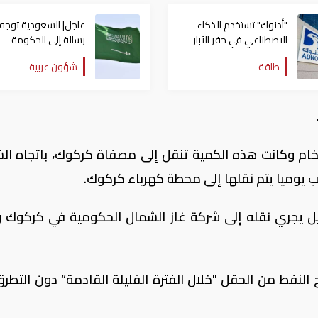
"أدنوك" تستخدم الذكاء
عاجل| السعودية توجه
الاصطناعي في حفر الآبار
رسالة إلى الحكومة
العراقية بعد انطلاق
طاقة
شؤون عربية
مسيّرات نحو المملكة
ل يوميا من الخام وكانت هذه الكمية تنقل إلى مصفاة كركوك، باتجاه ا
جيل يجري نقله إلى شركة غاز الشمال الحكومية في كركوك و
النفط من الحقل "خلال الفترة القليلة القادمة“ دون التطرق