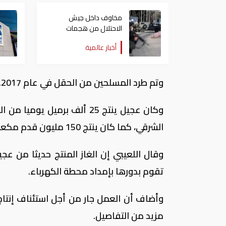
مخاوف داخل جيش
الاحتلال من هجمات
للمليشيات الإيرانية في
أخبار عالمية
العراق
وتم طرد المسلحين من الحقل في عام 2017.
وكان عجيل ينتج 25 ألف برمي
الشرقي، كما كان ينتج 150 مليون قدم مكعب يوميا يتم نقلها إلى محطة كهرباء كركوك.
وقال اللعيبي إن الغاز المنتج حديثا من ع
تقوم بدورها بإمداد محطة الكهرباء.
وأضاف أن العمل جار من أجل استئناف إنتاج 
مزيد من التفاصيل.