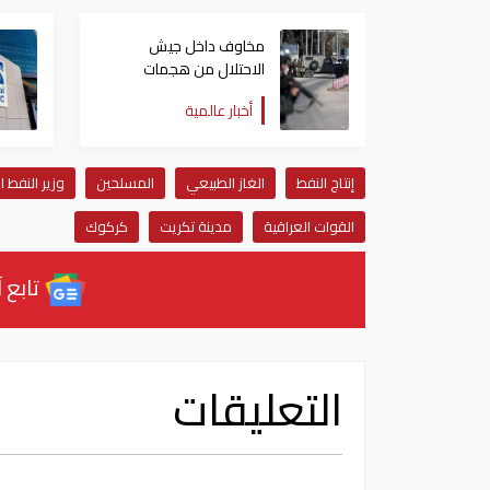
مخاوف داخل جيش
الاحتلال من هجمات
للمليشيات الإيرانية في
أخبار عالمية
العراق
إنتاج النفط
الغاز الطبيعي
المسلحين
وزير النفط ا
القوات العراقية
مدينة تكريت
كركوك
تابع آ
التعليقات