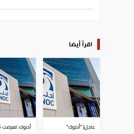
اقرأ أيضا
عاجل| "أدنوك"