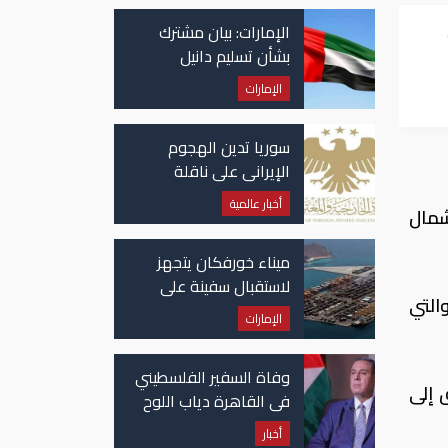
الإمارات: بيان مشترك
بشأن تسليم دانيل
كينيهان إلى السلطات
الإمارات
الإيرلندية
سوريا تدين الهجوم
الإيراني على ناقلة
"أدنوك" في مضيق هرمز
أخبار عالمية
لشمال
ميناء خورفكان يتجهز
لاستقبال سفينة على
التي
متنها 6068 سيارة صينية
الإمارات
وفاة السفير الفلسطيني
 إلى
في القاهرة دياب اللوح
أخبار