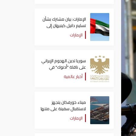
الإمارات: بيان مشترك بشأن
تسليم دانيل كينيهان إلى
السلطات الإيرلندية
الإمارات
سوريا تدين الهجوم الإيراني
على ناقلة "أدنوك" في
مضيق هرمز ‏
أخبار عالمية
ميناء خورفكان يتجهز
لاستقبال سفينة على متنها
6068 سيارة صينية
الإمارات