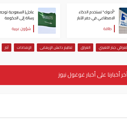
"أدنوك" تستخدم الذكاء
عاجل| السعودية توجه
الاصطناعي في حفر الآبار
رسالة إلى الحكومة
العراقية بعد انطلاق
طاقة
شؤون عربية
مسيّرات نحو المملكة
لعراقي جبار اللعيبي
العراق
تنظيم داعش الإرهابى
الإمدادات
آبار
خر أخبارنا على أخبار غوغول نيوز