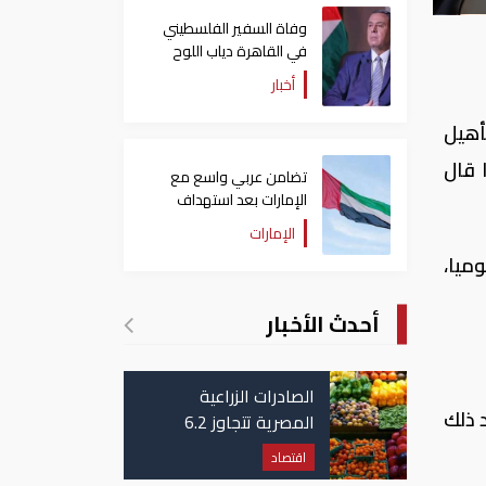
وفاة السفير الفلسطيني
في القاهرة دياب اللوح
أخبار
 إعادة تأهيل
 داعش الإرهابى في عام 2015، حسبما قال
تضامن عربي واسع مع
الإمارات بعد استهداف
ناقلة في مضيق هرمز
الإمارات
ميا،
أحدث الأخبار
الصادرات الزراعية
آباره بعد ذلك
المصرية تتجاوز 6.2
مليون طن حتى الآن
اقتصاد