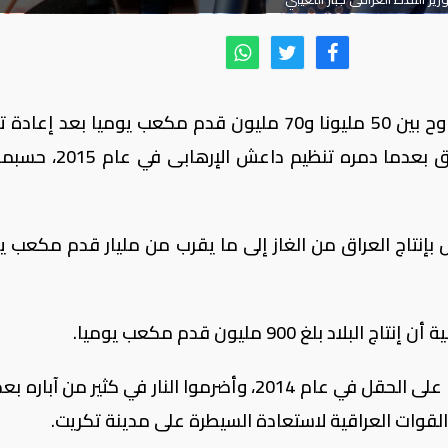
ارتفع إنتاج العراق من الغاز الطبيعي بما يتراوح بين 50 مليونا و70 مليون قدم مكعب يوميا بعد
حقل عجيل النفطي الواقع في شمال العراق بعدما دمره تنظيم
إنتاج العراق من الغاز إلى ما يقرب من مليار قدم مكعب يو
بلغ 900 مليون قدم مكعب يوميا.
كان مسلحو تنظيم داعش الإرهاربى استولوا على الحقل في عام 2014، وأضرموا النار في كثير من 
لقوات العراقية لاستعادة السيطرة على مدينة تكريت.