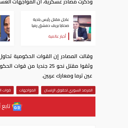
وذكرت مصادر عسكرية، أن المواجهات العسكر
عاجل مقتل رئيس بلدية
صحنايا بريف دمشق رميا
بالرصاص
أخبار عالمية
وقالت المصادر إن القوات الحكومية تحاول 
عين ترما ومعارك عربين.
المرصد السوري لحقوق الإنسان
المواجهات
قوات ال
تابع آ