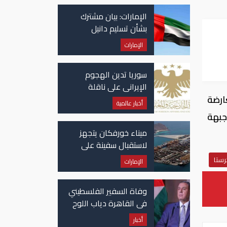
الإمارات: بيان مشترك
بشأن تسليم دانيل
كينيهان إلى السلطات
الإمارات
الإيرلندية
هات
سوريا تدين الهجوم
الإيراني على ناقلة
"أدنوك" في مضيق هرمز
ارضة
أخبار عالمية
 في كمين على جبهة
ميناء خورفكان يتجهز
لاستقبال سفينة على
متنها 6068 سيارة صينية
رستا
الإمارات
وفاة السفير الفلسطيني
في القاهرة دياب اللوح
أخبار