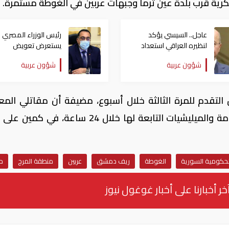
ية قرب بلدة عين ترما وجبهات عربين في الغوطة مستمرة.
عاجل.. السيسي يؤكد
رئيس الوزراء المصري
لنظيره العراقي استعداد
يستعرض تعويض
مصر لإنهاء المواجهات في
المتضررين من المواج
شؤون عربية
شؤون عربية
بلاده
الأمنية بشمال سيناء
التقدم للمرة الثالثة خلال أسبوع، مضيفة أن مقاتلي المع
وثقوا مقتل نحو 25 جنديا من قوات الحكومة والميليشيات التابعة لها خلال 24 ساعة،
حكومية السورية
الغوطة
ريف دمشق
عربين
منطقة المرج
ح
خر أخبارنا على أخبار غوغول نيوز