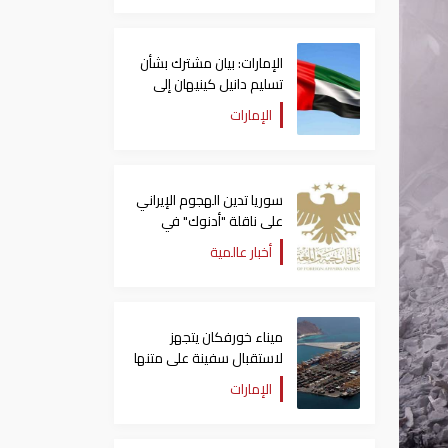
الإمارات: بيان مشترك بشأن
تسليم دانيل كينيهان إلى
السلطات الإيرلندية
الإمارات
سوريا تدين الهجوم الإيراني
على ناقلة "أدنوك" في
مضيق هرمز ‏
أخبار عالمية
ميناء خورفكان يتجهز
لاستقبال سفينة على متنها
6068 سيارة صينية
الإمارات