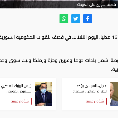
قصف سوري على الغوطة
أعلن المرصد السوري لحقوق الإنسان مقتل 16 مدنيا، اليوم الثلاثاء، في قصف للقوات الحكومية الس
 على الغوطة، شمل بلدات دوما وعربين وحزة وزملكا وبيت سوى وح
ية.
عاجل.. السيسي يؤكد
رئيس الوزراء المصري
لنظيره العراقي استعداد
يستعرض تعويض
مصر لإنهاء المواجهات في
المتضررين من المواج
شؤون عربية
شؤون عربية
بلاده
الأمنية بشمال سيناء