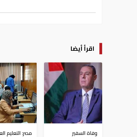
اقرأ أيضا
وفاة السفير
مصر: التعليم الع