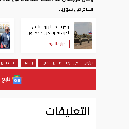
سلام في سوريا.
أوكرانيا: خسائر روسيا في
الحرب تقترب من 1.5 مليون
عسكري
أخبار عالمية
الرئيس التركي "رجب طيب إردوغان"
روسيا
"فلاديمير 
تابع آ
التعليقات