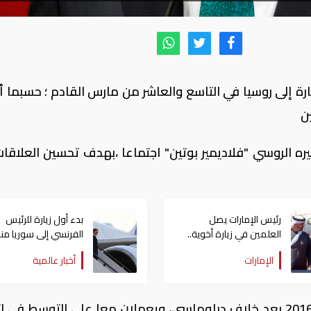
ارة إلى روسيا في التاسع والعاشر من مارس القادم ؛ حسبما أ
ين
ره الروسي "فلاديمير بوتين" اجتماعا ،بهدف تحسين العلاقات
رئيس الإمارات يصل
بدء أول زيارة للرئيس
العلمين في زيارة أخوية..
ويبحث مع السيسي تعزيز
عاماً
الإمارات
أخبار عالمية
علاقات التعاون
وكان الرئيسان قد أصلحا العلاقات في عام 2016 بعد خلاف دبلوماسي، ويعملان معا على التوسط 