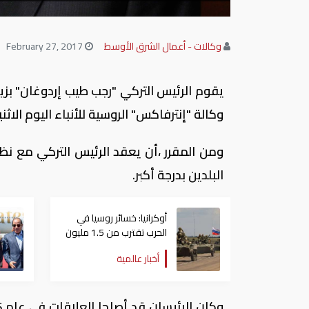
وكالات - أعمال الشرق الأوسط
February 27, 2017
يقوم الرئيس التركي "رجب طيب إردوغان" بزي
وكالة "إنترفاكس" الروسية للأنباء اليوم الاثن
ومن المقرر ،أن يعقد الرئيس التركي مع نظي
البلدين بدرجة أكبر.
أوكرانيا: خسائر روسيا في
الحرب تقترب من 1.5 مليون
عسكري
أخبار عالمية