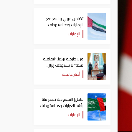
تضامن عربي واسع مع
الإمارات بعد استهداف
ناقلة في مضيق هرمز
الإمارات
وزير خارجية تركيا: "اتفاقية
مكة" لا تستهدف إيران..
ومصر قد تنضم إليها
أخبار عالمية
عاجل| السعودية تصدر بيانا
بأشد العبارات بعد استهداف
إيران لناقلة إماراتية
الإمارات