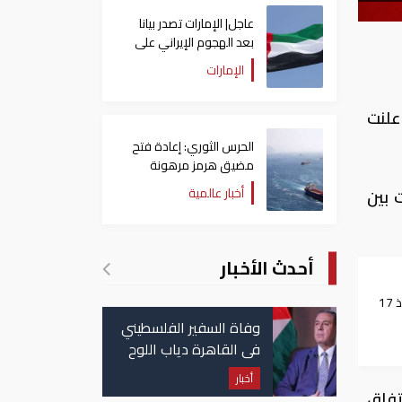
عاجل| الإمارات تصدر بيانا
بعد الهجوم الإيراني على
سفينة تابعة لـ"أدنوك"
الإمارات
علنت
الحرس الثوري: إعادة فتح
مضيق هرمز مرهونة
بقبول واشنطن الكامل
أخبار عالمية
 بين
لشروط طهران
أحدث الأخبار
الفرنسي إلى سوريا منذ 17
وفاة السفير الفلسطيني
في القاهرة دياب اللوح
أخبار
في اتفاق