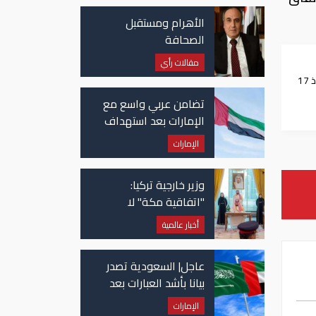
الأهرام ومستقبل
الصحافة
مقالات رأي
الفرنسي إلى سوريا منذ 17
تضامن عربي واسع مع
الإمارات بعد استهداف
ناقلة في مضيق هرمز
الإمارات
وزير خارجية تركيا:
"اتفاقية مكة" لا
تستهدف إيران.. ومصر
أخبار عالمية
قد تنضم إليها
عاجل| السعودية تصدر
بيانا بأشد العبارات بعد
استهداف إيران لناقلة
الإمارات