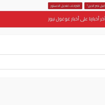
يل نصر الدين"
اقتراحات تعديل الدستور
خر أخبارنا على أخبار غوغول نيوز