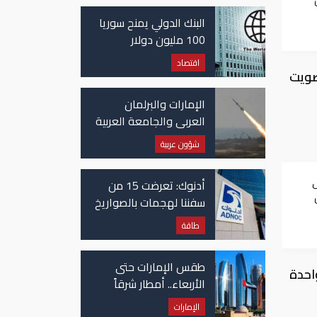
غزة
البنك الدولي يمنح سوريا
100 مليون دولار
اقتصاد
صويت
الإمارات والبرلمان
العربي والجامعة العربية
يدينون الهجوم الحوثي
شؤون عربية
على نجران بالسعودية
ض
أدنوك: تعرضت 15 من
سفننا لهجمات بالصواريخ
والطائرات المسيّرة منذ
طاقة
بداية النزاع
طقس الإمارات حتى
ة الواحدة
الأربعاء.. أمطار شرقاً
وجنوباً وانخفاض
الإمارات