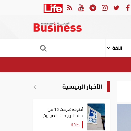
 العربي والجامعة العربية يدينون الهجوم الحوثي على نجران بالسعودية
اللغة
الأخبار الرئيسية
أدنوك: تعرضت 15 من
سفننا لهجمات بالصواريخ
والطائرات المسيّرة منذ
طاقة
بداية النزاع