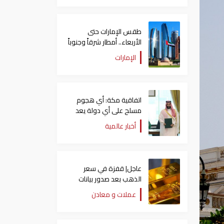
طقس الإمارات حتى
الأربعاء.. أمطار شرقاً وجنوباً
وانخفاض تدريجي للحرارة
الإمارات
اتفاقية مكة: أي هجوم
مسلح على أي دولة يعد
هجوما على الدول الثلاث
أخبار عالمية
جميعا
عاجل| قفزة في سعر
الذهب بعد صدور بيانات
الوظائف الأمريكية
عملات و معادن