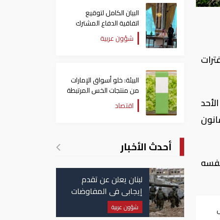
البيان الكامل لتوقيع
اتفاقية الدفاع المشترك
بين السعودية وتركيا
شؤون عربية
وباكستان
ترات
البيئة: خلو أسواق الإمارات
من منتجات الخس المرتبطة
بتفشي داء السيكلوسبورا
لأحد
اقتصاد
انون
أحدث الأخبار
نفسه
لبنان يعلن عن تقدم
إيجابي في المفاوضات
مع إسرائيل.. وأمريكا
شؤون عربية
ض
تضغط لوقف النار في