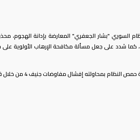
م السوري "بشار الجعفري" المعارضة بإدانة الهجوم، محذر
ب"، كما شدد على جعل مسألة مكافحة الإرهاب الأولوية على 
من جانبها، اتهمت المعارضة المسلحة بمدينة حمص النظام بمحاولته إف