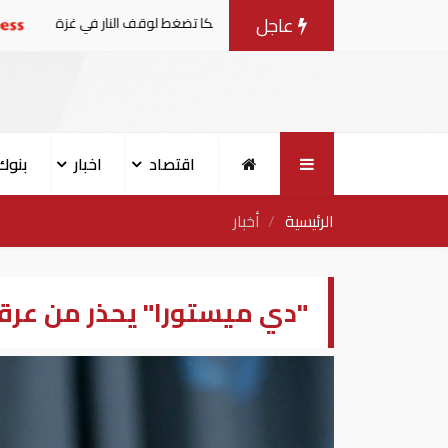
عاجل
ات مع إسرائيل.. وأمريكا تضغط لوقف النار في غزة
البنك الدولي
اقتصاد
اخبار
بنوك
الرئيسية
أخبار
"دي ميستورا" يحذر من عر