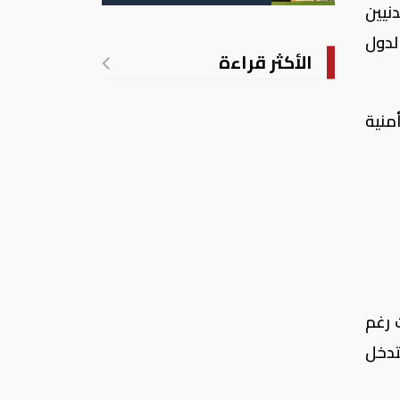
تدريجي للحرارة
نيين
لدول
الأكثر قراءة
منية
 رغم
تدخل