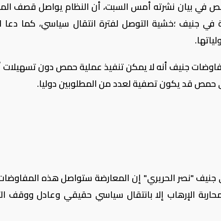
ص في بيان نشرته أمس السبت، أن النظام يواصل قصف المد
في جنيف ؛خشية التوصل لفترة انتقال سياسي، كما دعا ا
لياتها.
فاوضات جنيف أنه لا يمكن تنفيذ عملية حمص دون تسهيلات أ
 حمص قد يكون تصفية لعدد من المطلوبين دوليا.
ى جنيف "نصر الحريري" إن المعارضة ستواصل هذه المفاوضات
محاربة الإرهاب إلا بانتقال سياسي حقيقي وعادل ووقف ال