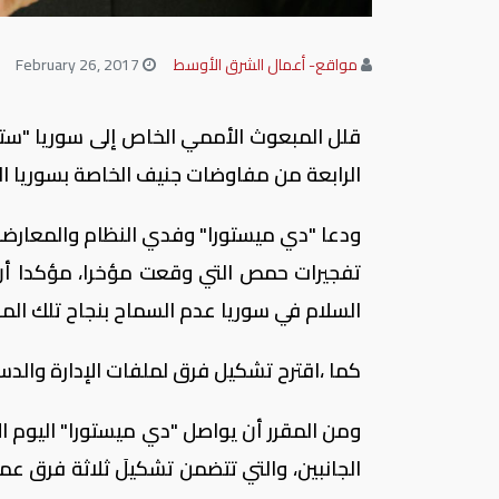
مواقع- أعمال الشرق الأوسط
February 26, 2017
قلل المبعوث الأممي الخاص إلى سوريا "ست
الرابعة من مفاوضات جنيف الخاصة بسوريا ال
ودعا "دي ميستورا" وفدي النظام والمعارض
تفجيرات حمص التي وقعت مؤخرا، مؤكدا أن 
السلام في سوريا عدم السماح بنجاح تلك المح
كما ،اقترح تشكيل فرق لملفات الإدارة والدست
ومن المقرر أن يواصل "دي ميستورا" اليوم ا
الجانبين، والتي تتضمن تشكيلَ ثلاثة فرق عمل