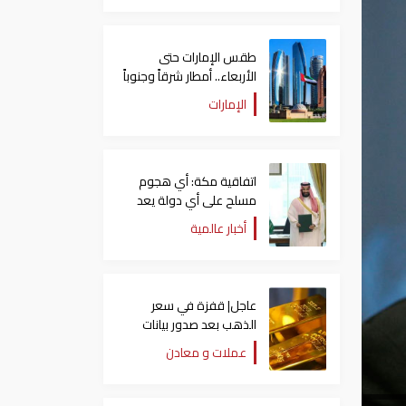
طقس الإمارات حتى
الأربعاء.. أمطار شرقاً وجنوباً
وانخفاض تدريجي للحرارة
الإمارات
اتفاقية مكة: أي هجوم
مسلح على أي دولة يعد
هجوما على الدول الثلاث
أخبار عالمية
جميعا
عاجل| قفزة في سعر
الذهب بعد صدور بيانات
الوظائف الأمريكية
عملات و معادن