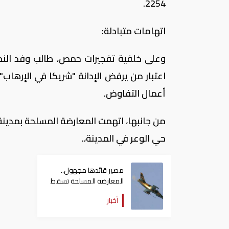
2254.
اتهامات متبادلة:
وعلى خلفية تفجيرات حمص، طالب وفد النظا
اعتبار من يرفض الإدانة "شريكا في الإرها
أعمال التفاوض.
حي الوعر في المدينة،.
مصير قائدها مجهول..
المعارضة المسلحة تسقط
طائرة للجيش قرب
أخبار
مرتفعات الجولان المحتلة