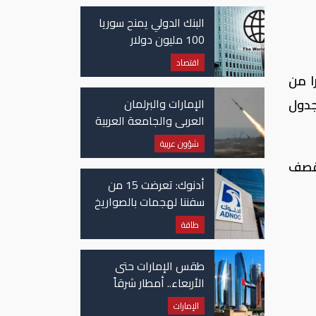
غزة
البنك الدولي يمنح سوريا
100 مليون دولار
اقتصاد
ا من
جدول
الإمارات والبرلمان
العربي والجامعة العربية
يدينون الهجوم الحوثي
شؤون عربية
على نجران بالسعودية
شال مفاوضات جنيف 4 من خلال قصف
أدنوك: تعرضت 15 من
سفننا لهجمات بالصواريخ
والطائرات المسيّرة منذ
طاقة
بداية النزاع
طقس الإمارات حتى
الأربعاء.. أمطار شرقاً
وجنوباً وانخفاض
الإمارات