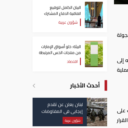
البيان الكامل لتوقيع
اتفاقية الدفاع المشترك
بين السعودية وتركيا
شؤون عربية
وباكستان
جولة
البيئة: خلو أسواق الإمارات
من منتجات الخس المرتبطة
بتفشي داء السيكلوسبورا
 إلى
اقتصاد
ملية
أحدث الأخبار
لبنان يعلن عن تقدم
 على
إيجابي في المفاوضات
مع إسرائيل.. وأمريكا
لقرار
شؤون عربية
تضغط لوقف النار في