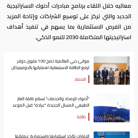
معاليه خلال اللقاء برنامج مبادرات أدنوك الاستراتيجية
الجديد والتي تركز على توسيع الشراكات وإتاحة المزيد
من الفرص الاستثمارية بما يسهم في تنفيذ أهداف
استراتيجيتها المتكاملة 2030 للنمو الذكي.
موانئ دبي العالمية تضخ 100 مليون دولار
لرفع الطاقة الاستيعابية لعملياتها بالدومينيكان
اقتصاد
"أدنوك للإمداد والخدمات" تستلم ناقلة الغاز
الطبيعي المسال الجديدة "عرادة" قبل الموعد
المحدد
طاقة
الإمارات تؤكد استقرارها واستمرارية عملياتها