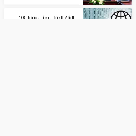
البنك الدولي يمنح سوريا 100
مليون دولار
اقتصاد
البيئة: خلو أسواق الإمارات من
منتجات الخس المرتبطة بتفشي
داء السيكلوسبورا
اقتصاد
سفير باريس في موسكو: الرئيس ماكرون
قد يزور موسكو قبل منتدى اقتصادي