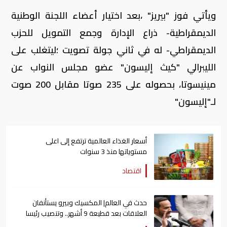
ويأتي فوز "بيريز" ،بعد اختيار أعضاء اللجنة الوطنية
الديمقراطية- ذراع الإدارة وجمع التمويل للحزب
الديمقراطي- له في ثاني جولة تصويت ؛ليتغلب على
الليبرالي "كيث إليسون" عضو مجلس النواب عن
مينيسوتا، بحصوله على 235 صوتا مقابل 200 صوت
لـ"إليسون"
أسعار الغذاء العالمية ترتفع إلى اعلى
مستوياتها منذ 3 سنوات
اقتصاد
حدث في العالم| المكسيك وبيرو يستأنفان
العلاقات بعد قطيعة 9 أشهر.. وتنصيب رئيسا
جديدا لكولومبيا