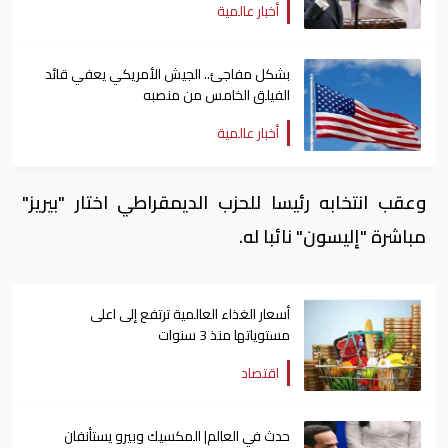
أخبار عالمية
بشكل مفاجئ.. الجيش الأمريكي يعفي قائد
الفيلق الخامس من منصبه
أخبار عالمية
وعقب انتخابه رئيسا للحزب الديمقراطي اختار "بيريز"
مباشرة "إليسون" نائبا له.
أسعار الغذاء العالمية ترتفع إلى اعلى
مستوياتها منذ 3 سنوات
اقتصاد
حدث في العالم| المكسيك وبيرو يستأنفان