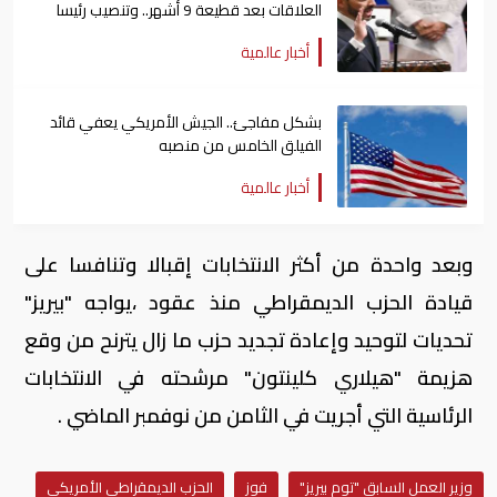
العلاقات بعد قطيعة 9 أشهر.. وتنصيب رئيسا
جديدا لكولومبيا
أخبار عالمية
بشكل مفاجئ.. الجيش الأمريكي يعفي قائد
الفيلق الخامس من منصبه
أخبار عالمية
وبعد واحدة من أكثر الانتخابات إقبالا وتنافسا على
قيادة الحزب الديمقراطي منذ عقود ،يواجه "بيريز"
تحديات لتوحيد وإعادة تجديد حزب ما زال يترنح من وقع
هزيمة "هيلاري كلينتون" مرشحته في الانتخابات
الرئاسية التي أجريت في الثامن من نوفمبر الماضي .
وزير العمل السابق "توم بيريز"
فوز
الحزب الديمقراطي الأمريكي