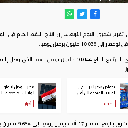
قرير شهري اليوم الأربعاء، إن انتاج النفط الخام في الول
وهذا الرقم قريب جدا من المستوى القياسي المرتفع البالغ 10.044 مليون برميل يوميا الذي وص
انخفاض سعر البنزين في
مصر: التوصل لاتفاق ب
الولايات المتحدة إلى أقل
الولايات المتحدة وإيران
من أربعة دولارات
تطور بالغ الأهمية
طاقة
أخبار
وعدلت إدارة المعلومات انتاج النفط لشهر أكتوبر بالرفع بمقدار 17