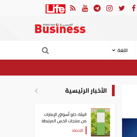
ات: تعديل بعض أحكام القرار الوزاري في شأن الضريبة على الشركات والأعمال
اللغة
الأخبار الرئيسية
البيئة: خلو أسواق الإمارات
من منتجات الخس المرتبطة
بتفشي داء السيكلوسبورا
اقتصاد