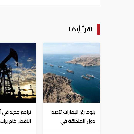
اقرأ أيضا
بلومبرغ: الإمارات تتصدر
تراجع جديد في أ
دول المنطقة في
النفط.. خام برن
صادرات النفط عبر
إلى 80.66 دولار