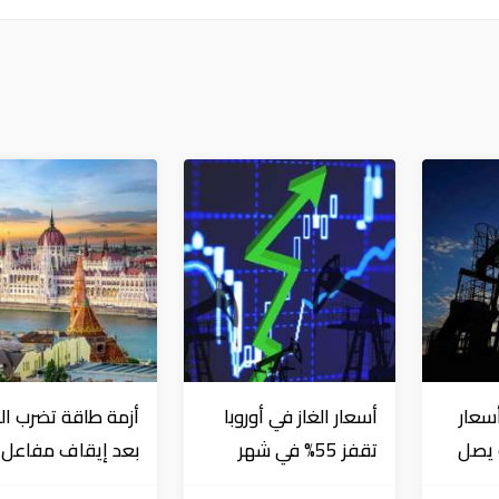
سعار
أسعار الغاز في أوروبا
أزمة طاقة تضرب ال
ت يصل
تقفز 55% في شهر
بعد إيقاف مفاعل
اً
بسبب موجات الحر
نووي جراء انخفاض