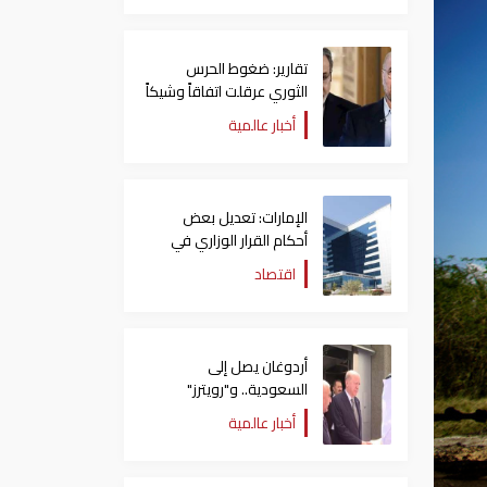
تقارير: ضغوط الحرس
الثوري عرقلت اتفاقاً وشيكاً
حول هرمز
أخبار عالمية
الإمارات: تعديل بعض
أحكام القرار الوزاري في
شأن الضريبة على الشركات
اقتصاد
والأعمال
أردوغان يصل إلى
السعودية.. و"رويترز"
تكشف تفاصيل الاتفاق
أخبار عالمية
المرتقب