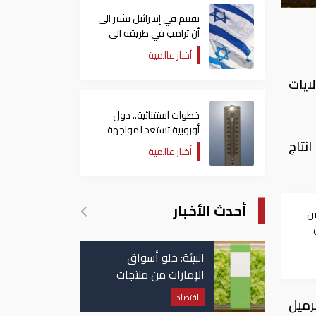
تقييم في إسرائيل يشير الى
أن ترامب في طريقه الى
إبرام اتفاق مع إيران
أخبار عالمية
ايات
خطوات استثنائية.. دول
أوروبية تستعد لمواجهة
ل إليه انتاج
موجة حر غير مسبوقة
أخبار عالمية
أحدث الأخبار
ين
البيئة: خلو أسواق
الإمارات من منتجات
الخس المرتبطة بتفشي
اقتصاد
 ألف برميل يوميا إلى 9.654 مليون برميل
داء السيكلوسبورا