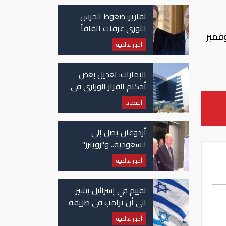
تقارير: ضغوط الحرس
الثوري عرقلت اتفاقاً
 يوميا في نوفمبر
وشيكاً حول هرمز
أخبار عالمية
الإمارات: تعديل بعض
أحكام القرار الوزاري في
شأن الضريبة على
اقتصاد
الشركات والأعمال
أردوغان يصل إلى
السعودية.. و"رويترز"
تكشف تفاصيل الاتفاق
أخبار عالمية
المرتقب
تقييم في إسرائيل يشير
الى أن ترامب في طريقه
الى إبرام اتفاق مع إيران
أخبار عالمية