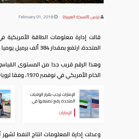
بزنس (النسخة العربية)
February 01, 2018
قالت إدارة معلومات الطاقة الأمريكية في ت
المتحدة، ارتفع بمقدار 384 ألف برميل يوميا في نوفمبر إلى 10.038 مليون برميل يوميا.
الخام الأمريكي في نوفمبر 1970، وفقا لرويترز.
الإمارات ترحب بقرار الولايات
المتحدة رفع تصنيفها في
ضوابط التصدير
الإمارات