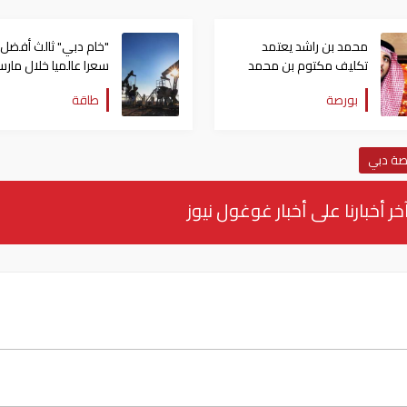
محمد بن راشد يعتمد
"خام دبي" ثالث أفضل
تكليف مكتوم بن محمد
سعرا عالميا خلال مار
بالإشراف على تطوير بورصة
من خارج سلة أوبك
بورصة
طاقة
دبي
صة دبي
خر أخبارنا على أخبار غوغول نيوز