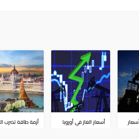
سعار
أسعار الغاز في أوروبا
أزمة طاقة تضرب ال
ت يصل
تقفز 55% في شهر
بعد إيقاف مفاعل