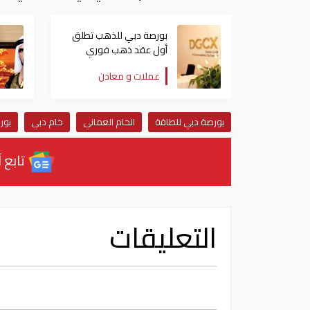
بورصة دبي للذهب تطلق
أول عقد ذهب فوري
بتسوية فعلية يوم 22
عملات و معادن
يونيو
بورصة دبي للطاقة
الخام العماني
خام دبي
بور
تابع آ
التعليقات