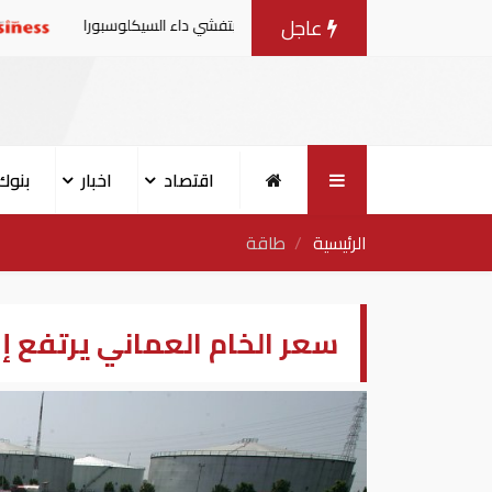
عاجل
من منتجات الخس المرتبطة بتفشي داء السيكلوسبورا
تقارير: 
اقتصاد
اخبار
بنوك
الرئيسية
طاقة
سعر الخام العماني يرتفع إلى 66.32 دولار للبرميل مارس ا