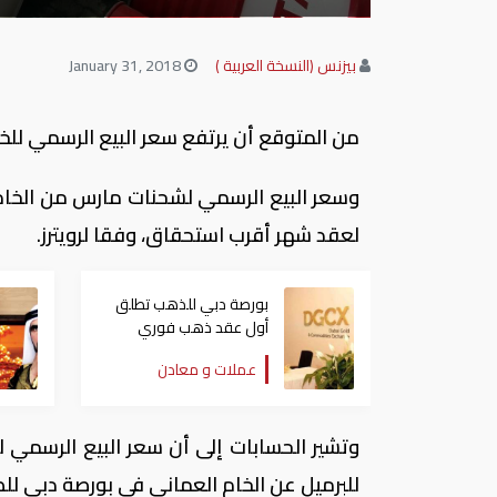
بيزنس (النسخة العربية )
January 31, 2018
من المتوقع أن يرتفع سعر البيع الرسمي للخام العماني في مارس من
وسعر البيع الرسمي لشحنات مارس من الخام
لعقد شهر أقرب استحقاق، وفقا لرويترز.
بورصة دبي للذهب تطلق
أول عقد ذهب فوري
بتسوية فعلية يوم 22
عملات و معادن
يونيو
للبرميل عن الخام العماني في بورصة دبي للط