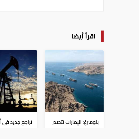
اقرأ أيضا
بلومبرغ: الإمارات تتصدر
تراجع جديد في أ
دول المنطقة في
النفط.. خام برن