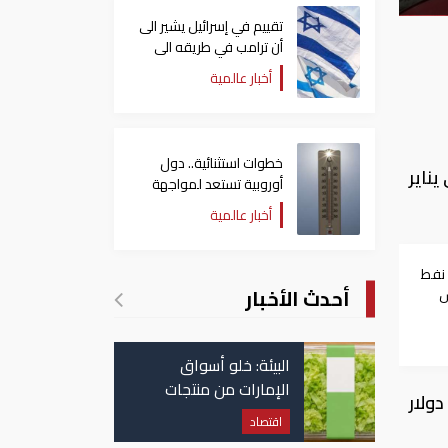
تقييم في إسرائيل يشير الى
أن ترامب في طريقه الى
إبرام اتفاق مع إيران
أخبار عالمية
خطوات استثنائية.. دول
ناير
أوروبية تستعد لمواجهة
موجة حر غير مسبوقة
أخبار عالمية
 نفط
أحدث الأخبار
س
البيئة: خلو أسواق
الإمارات من منتجات
ر الحسابات إلى أن سعر البيع الرسمي لخام دبي سيبلغ 66.47 دولار للبرميل، في مارس، بعلاوة 0.15 دولار
الخس المرتبطة بتفشي
اقتصاد
داء السيكلوسبورا