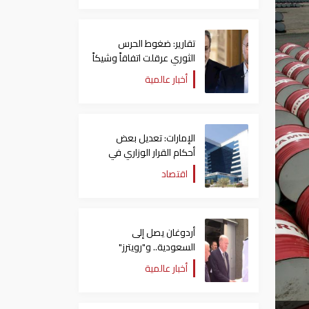
تقارير: ضغوط الحرس
الثوري عرقلت اتفاقاً وشيكاً
حول هرمز
أخبار عالمية
الإمارات: تعديل بعض
أحكام القرار الوزاري في
شأن الضريبة على الشركات
اقتصاد
والأعمال
أردوغان يصل إلى
السعودية.. و"رويترز"
تكشف تفاصيل الاتفاق
أخبار عالمية
المرتقب