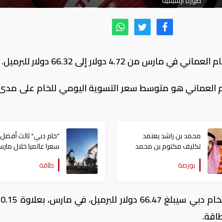
صورة أرشيفية
 4.72 دولار إلى 66.32 دولار للبرميل.
 العماني هو متوسط سعر التسوية اليومي للخام على مدى ي
محمد بن راشد يعتمد
"خام دبي" ثالث أفضل
تكليف مكتوم بن محمد
سعرا عالميا خلال مار
بالإشراف على تطوير بورصة
من خارج سلة أوبك
بورصة
طاقة
دبي
وتشي
اقة.