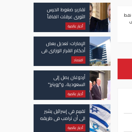
تقارير: ضغوط الحرس
 نفط
الثوري عرقلت اتفاقاً
س
وشيكاً حول هرمز
أخبار عالمية
الإمارات: تعديل بعض
أحكام القرار الوزاري في
شأن الضريبة على
اقتصاد
الشركات والأعمال
أردوغان يصل إلى
السعودية.. و"رويترز"
تكشف تفاصيل الاتفاق
أخبار عالمية
المرتقب
تقييم في إسرائيل يشير
الى أن ترامب في طريقه
الى إبرام اتفاق مع إيران
أخبار عالمية