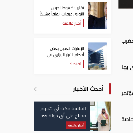
تقارير: ضغوط الحرس
الثوري عرقلت اتفاقاً وشيكاً
حول هرمز
أخبار عالمية
مغرب
الإمارات: تعديل بعض
أحكام القرار الوزاري في
شأن الضريبة على الشركات
اقتصاد
 بها
والأعمال
أحدث الأخبار
ؤتمر
اتفاقية مكة: أي هجوم
مسلح على أي دولة يعد
خاصة
هجوما على الدول الثلاث
أخبار عالمية
جميعا