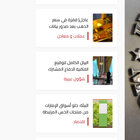
عاجل| قفزة في سعر
الذهب بعد صدور بيانات
الوظائف الأمريكية
عملات و معادن
البيان الكامل لتوقيع
اتفاقية الدفاع المشترك
بين السعودية وتركيا
شؤون عربية
وباكستان
البيئة: خلو أسواق الإمارات
من منتجات الخس المرتبطة
بتفشي داء السيكلوسبورا
اقتصاد