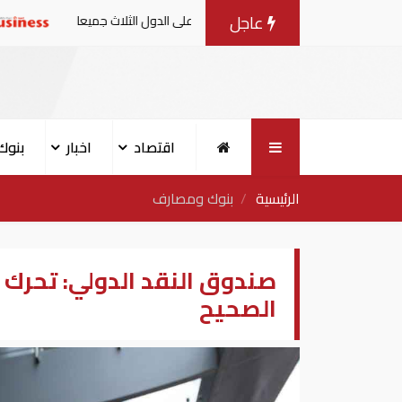
عاجل
 أي دولة يعد هجوما على الدول الثلاث جميعا
عاجل| قفزة
اقتصاد
اخبار
بنوك
الرئيسية
بنوك ومصارف
صندوق النقد الدولي: تحرك 
الصحيح