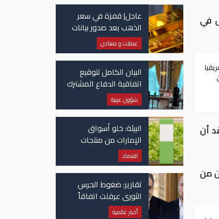
عاجل| قفزة في سعر
ل في
الذهب بعد صدور بيانات
الوظائف الأمريكية
عملات و معادن
يقيا
البيان الكامل لتوقيع
اتفاقية الدفاع المشترك
بين السعودية وتركيا
شؤون عربية
وباكستان
البيئة: خلو أسواق
د أن
الإمارات من منتجات
الخس المرتبطة بتفشي
اقتصاد
داء السيكلوسبورا
ن من
تقارير: ضغوط الحرس
الثوري عرقلت اتفاقاً
وشيكاً حول هرمز
أخبار عالمية