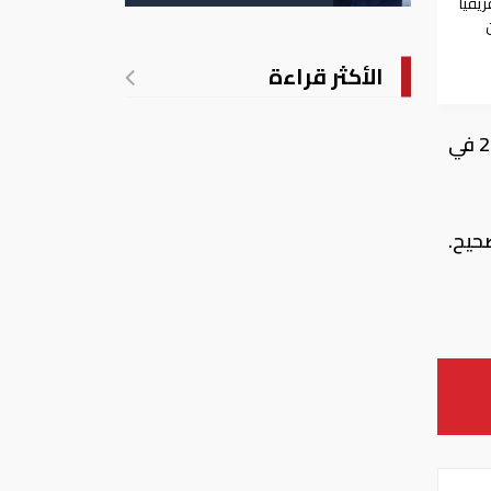
يقيا
الأكثر قراءة
وتابع أن النمو في 2018 سيكون إيجابيا أيضا. ويتوقع المغرب أن يتباطأ نمو الناتج المحلي الإجمالي إلى 2.8 في
حيح.