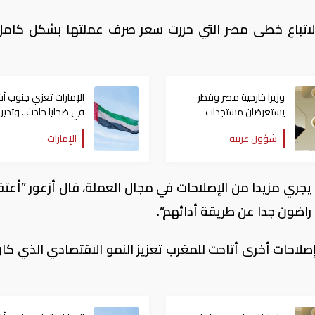
لاتباع خطى مصر التي حررت سعر صرف عملتها بشكل كام
وزيرا خارجية مصر وقطر
الإمارات تعزي جنوب أفر
يستعرضان مستجدات
في ضحايا حادث.. وتدين
التحركات الإقليمية
الهجوم العدواني على
شؤون عربية
الإمارات
الكويت
يجري مزيدا من الإصلاحات في مجال العملة، قال أزعور ”أعتق
راضون جدا عن طريقة أدائهم“.
لاحات أخرى أتاحت للمغرب تعزيز النمو الاقتصادي الذي كا