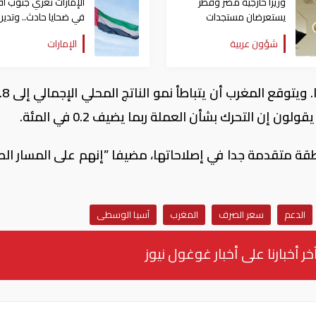
وزيرا خارجية مصر وقطر
الإمارات تعزي جنوب أفر
يستعرضان مستجدات
في ضحايا حادث.. وتدين
التحركات الإقليمية
الهجوم العدواني على
شؤون عربية
الإمارات
الكويت
إن التحرك بشأن العملة ربما يضيف 0.2 في المئة.
قة متقدمة جدا في إصلاحاتها، مضيفا ”إنهم على المسار الص
الدعم
سعر الصرف
المغرب
آسيا الوسطى
خر أخبارنا على أخبار غوغول نيوز