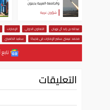
والجامعة العربية يدينون
الهجوم الحوثي على نجران
شؤون عربية
بالسعودية
عبدلله بن زايد آل نهيان
التعاون الدولي
الإمارات
محمد عيسي سفير الإمارات في بلجيكا
سغيد الكعيبي
تابع آ
التعليقات