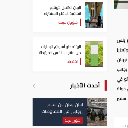
البيان الكامل لتوقيع
اتفاقية الدفاع المشترك
بين السعودية وتركيا
شؤون عربية
وباكستان
م ينس
البيئة: خلو أسواق الإمارات
تعزيز
من منتجات الخس المرتبطة
بتفشي داء السيكلوسبورا
نهيان
اقتصاد
بجانب
تو في
أحدث الأخبار
 دولة
سفير
لبنان يعلن عن تقدم
إيجابي في المفاوضات
مع إسرائيل.. وأمريكا
شؤون عربية
تضغط لوقف النار في
رات