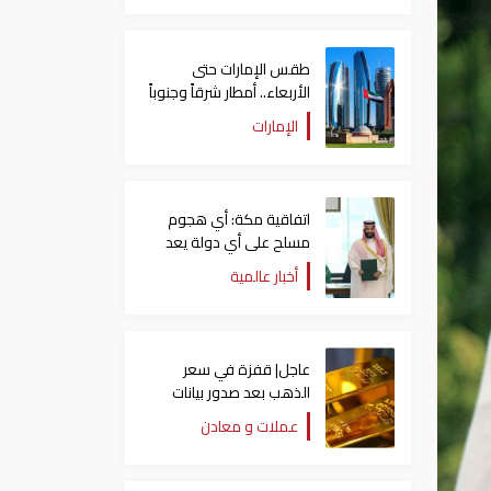
طقس الإمارات حتى
الأربعاء.. أمطار شرقاً وجنوباً
وانخفاض تدريجي للحرارة
الإمارات
اتفاقية مكة: أي هجوم
مسلح على أي دولة يعد
هجوما على الدول الثلاث
أخبار عالمية
جميعا
عاجل| قفزة في سعر
الذهب بعد صدور بيانات
الوظائف الأمريكية
عملات و معادن