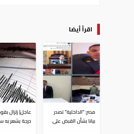
اقرأ أيضا
مصر: "الداخلية" تصدر
بيانا بشأن القبض على
منتحل صفة قاضي