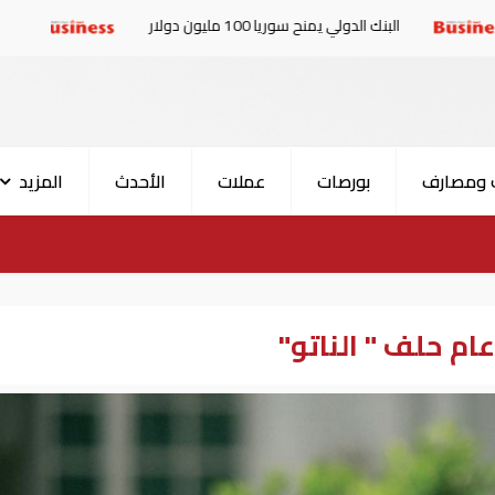
لي يمنح سوريا 100 مليون دولار
الإمارات والبرلمان الع
 ومصارف
بورصات
عملات
الأحدث
المزيد
عام حلف " الناتو"