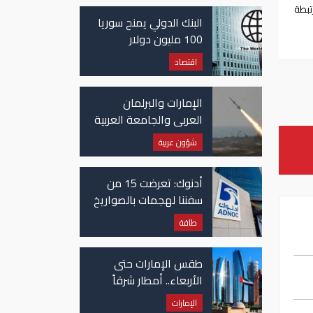
غزة
تبطة
البنك الدولي يمنح سوريا
را
100 مليون دولار
اقتصاد
الإمارات والبرلمان
العربي والجامعة العربية
يدينون الهجوم الحوثي
شؤون عربية
على نجران بالسعودية
أدنوك: تعرضت 15 من
سفننا لهجمات بالصواريخ
والطائرات المسيّرة منذ
طاقة
بداية النزاع
طقس الإمارات حتى
الأربعاء.. أمطار شرقاً
وجنوباً وانخفاض
الإمارات