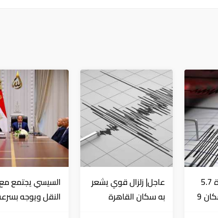
عاجل| زلزال بقوة 5.7
عاجل| زلزال قوي يشعر
السيسي يجتمع مع و
درجة يشعر به سكان 9
به سكان القاهرة
النقل ويوجه بسرعة
دول على بعد 29 كم
الانتهاء من