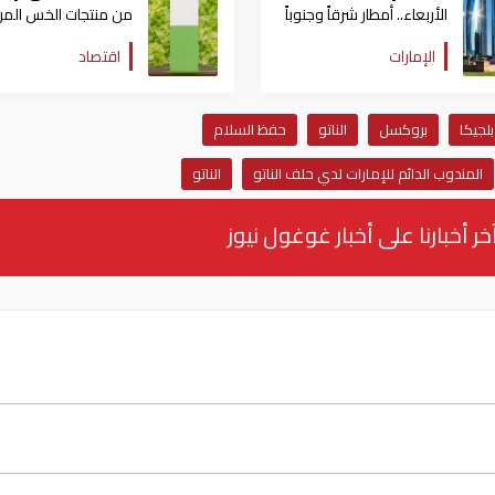
الأربعاء.. أمطار شرقاً وجنوباً
من منتجات الخس المر
وانخفاض تدريجي للحرارة
بتفشي داء السيكلوسبو
الإمارات
اقتصاد
بلجيكا
بروكسل
الناتو
حفظ السلام
المندوب الدائم للإمارات لدي حلف الناتو
الناتو
خر أخبارنا على أخبار غوغول نيوز