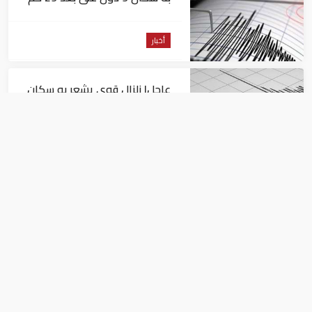
من السويس
أخبار
عاجل| زلزال قوي يشعر به سكان
القاهرة
أخبار
السيسي يجتمع مع وزير النقل
ويوجه بسرعة الانتهاء من
المشروعات الجاري تنفيذها
أخبار