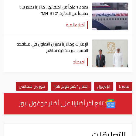
بعد 12 عاماً من اختفائها.. ماليزيا تصدر بيانا
صادماً عن الطائرة "MH-370"
أخبار عالمية
الإمارات وماليزيا تعززان التعاون في مكافحة
الفساد عبر مذكرة تفاهم
اقتصاد
ماليزيا
الإنتربول
اغتيال "كيم جونج نام"
كوريين شماليين
تابع آخر أخبارنا على أخبار غوغول نيوز
التعليقات