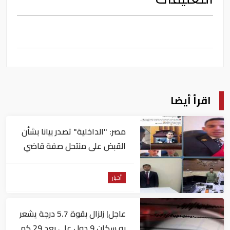
اقرأ أيضا
مصر: "الداخلية" تصدر بيانا بشأن
القبض على منتحل صفة قاضي
للاستيلاء على المواطنين
أخبار
عاجل| زلزال بقوة 5.7 درجة يشعر
به سكان 9 دول على بعد 29 كم