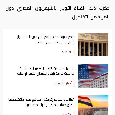
ذكرت ذلك القناة الأولى بالتليفزيون المصري دون
المزيد من التفاصيل.
مصر تقود إعداد ونشر أول تقرير للاستقرار
المالي على مستوى إفريقيا
اقتصاد
عاجل| واشنطن: الإخوان يديرون منظمات
بواجهة خيرية تنقل الأموال لدعم الإرهاب
أخبار عالمية
"بيزنس إنسايدر إفريقيا": موقع مصر واقتصادها
الكبير جعلتها مركزا جذابا للمصنعين
اقتصاد