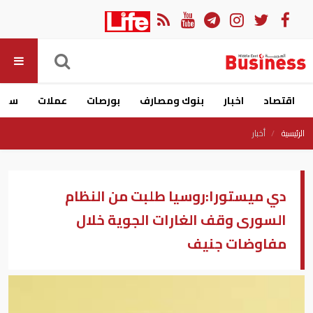
اقتصاد
اخبار
بنوك ومصارف
بورصات
عملات
سيار
الرئيسية
أخبار
دي ميستورا:روسيا طلبت من النظام
السورى وقف الغارات الجوية خلال
مفاوضات جنيف