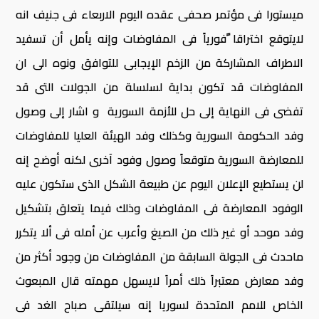
ميستورا فى مؤتمر صحفى عقده اليوم الاربعاء فى جنيف انه
لايتوقع اختراقا ًفورياً فى المفاوضات وإنه يأمل أن تسفيد
الاطراف المشاركة من الزخم الإيجابى للتوافق ونوه الى ان
المفاوضات قد تكون بداية لسلسلة من الجولات التى قد
تفضى فى النهاية إلى حل للأزمة السورية و اشار إلى وصول
وفد الحكومة السورية وكذلك وفد الهيئة العليا للمفاوضات
للمعارضة السورية متوقعاً وصول وفود آخرى لكنه أوضح إنه
لن يستطيع الإعلان اليوم عن طبيعة الشكل الذى ستكون عليه
الوفود المعارضة فى المفاوضات وذلك فيما يتعلق بتشكيل
وفد موحد أو غير ذلك من الصيغ وأعرب عن أمله فى ألا يتكرر
ماحدث فى الجولة السابقة من المفاوضات من وجود أكثر من
وفد معارض معتبراً ذلك أمراً لايسهل مهمته قال المبعوث
الخاص للامم المتحدة لسوريا إنه سيلتقى صباح الغد فى