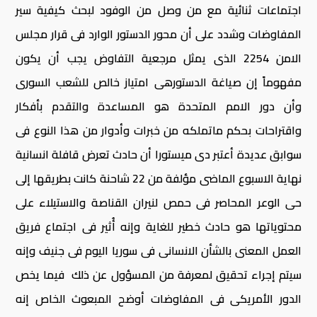
اجتماعات ثنائية مع من وصل من الوفود لبحث كيفية سير
المفاوضات وشدد على أن محور الدستور الوارد فى قرار مجلس
الامن 2254 الذى يمثل مرجعية التفاوض يجب أن يكون
مفهوماً إن صياغة الدستورهى امتياز خالص للشعب السورى
وأن دور الامم المتحدة هو المساعدة والتقدم بأفكار
واقتراحات بحكم ماتملكه من خبرات وأدوار من هذا النوع فى
سوابق عديدة أعتبر دى ميستورا أن حادث تعرض قافلة انسانية
نهاية الاسبوع الماضى مؤلفة من 22 شاحنة كانت بطريقها إلى
حى الوعر المحاصر فى حمص لنيران القناصة والاستيلاء على
محتوياتها هو حادث خطير للغاية وإنه أُثير فى اجتماع فريق
العمل المعنى بالشأن الانسانى فى سوريا اليوم فى جنيف وإنه
سيتم إجراء تحقيق لمعرفة من المسؤول عن ذلك فيما يخص
الدور الأمريكى فى المفاوضات أوضح المبعوث الخاص إنه