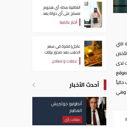
اتفاقية مكة: أي هجوم
مسلح على أي دولة يعد
هجوما على الدول الثلاث
أخبار عالمية
جميعا
 التي
عاجل| قفزة في سعر
الذهب بعد صدور بيانات
الأخص
الوظائف الأمريكية
عملات و معادن
ت لدى
لموقع
الياً
أحدث الأخبار
ي وهي
أنطونيو جوتيريش
العظيم
كة
مقالات رأي