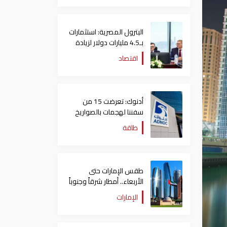
البترول المصرية: استثمارات
بـ4.5 مليارات دولار لزيادة
الإنتاج المحلي وتقليل
اقتصاد
الاستيراد
أدنوك: تعرضت 15 من
سفننا لهجمات بالصواريخ
والطائرات المسيّرة منذ
طاقة
بداية النزاع
طقس الإمارات حتى
الأربعاء.. أمطار شرقاً وجنوباً
وانخفاض تدريجي للحرارة
الإمارات