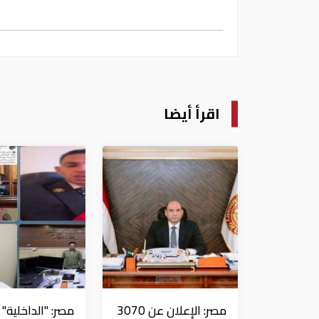
اقرأ أيضا
مصر: الإعلان عن 3070
مصر: "الداخلية" 