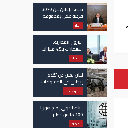
ف
مصر: الإعلان عن 3070
فرصة عمل بمجموعة
طلعت مصطفى
أخبار
كة
ف
البترول المصرية:
استثمارات بـ4.5 مليارات
دولار لزيادة الإنتاج
اقتصاد
المحلي وتقليل الاستيراد
لبنان يعلن عن تقدم
إيجابي في المفاوضات
مع إسرائيل.. وأمريكا
شؤون عربية
تضغط لوقف النار في
غزة
البنك الدولي يمنح سوريا
100 مليون دولار
اقتصاد