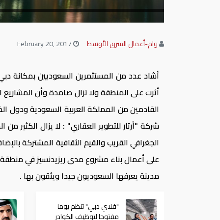
وام-أعمال الشرق الأوسط
February 20, 2017
أشاد عدد من المستثمرين السعوديين بمكانة دبي
أثرت على المنطقة ولا تزال صامدة وأن المشاريع ال
القادمين من المملكة العربية السعودية ودول الخ
شركة "أرتار للتطوير العقاري" : لا يزال الكثير من
الجغرافي القريب والقيم الثقافية المشتركة بالإض
على أعمال بناء مشروع مدى ريزيدنسيز في منطقة د
مدينة يعرفها السعوديون جيدا ويثقون بها .
"فلاي دبي" تنظم يوما
مفتوحا لتوظيف الكوادر