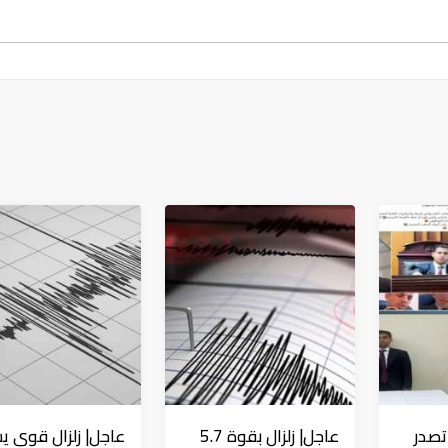
تصدر
عاجل| زلزال بقوة 5.7
عاجل| زلزال قوي ي