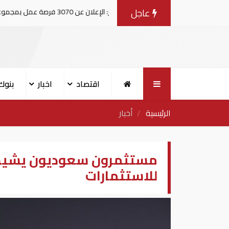
عاجل
مصر: الإعلان عن 3070 فرصة عمل بمجموعة طلعت مصطفى
اقتصاد
اخبار
بنوك
الرئيسية
أخبار
مستثمرون سعوديون يشيدو
للاستثمارات