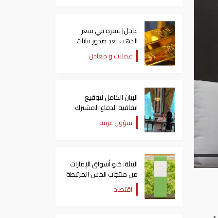
عاجل| قفزة في سعر
الذهب بعد صدور بيانات
الوظائف الأمريكية
عملات و معادن
البيان الكامل لتوقيع
اتفاقية الدفاع المشترك
بين السعودية وتركيا
شؤون عربية
وباكستان
البيئة: خلو أسواق الإمارات
من منتجات الخس المرتبطة
بتفشي داء السيكلوسبورا
اقتصاد