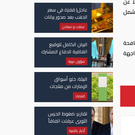
ً عن
عاجل| قفزة في سعر
يشمل
الذهب بعد صدور بيانات
الوظائف الأمريكية
عملات و معادن
افحة
البيان الكامل لتوقيع
اتفاقية الدفاع المشترك
اجهة
بين السعودية وتركيا
شؤون عربية
وباكستان
البيئة: خلو أسواق
الإمارات من منتجات
الخس المرتبطة بتفشي
اقتصاد
داء السيكلوسبورا
تقارير: ضغوط الحرس
الثوري عرقلت اتفاقاً
وشيكاً حول هرمز
أخبار عالمية