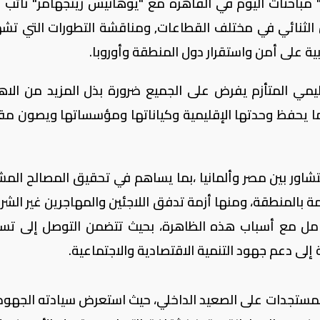
 مباحثات اليوم في القاهرة مع "يوهانيس زينجهامر" نائب 
اون الثنائي في مختلف القطاعات, ومناقشة التطورات التي تش
ية على أمن واستقرار دول المنطقة وأوروبا.
يمي المتأزم يفرض على الجميع ضرورة بذل المزيد من الاه
بما يحفظ وحدتها الإقليمية وكياناتها ومؤسساتها ويصون مق
تشاور بين مصر وألمانيا ،بما يساهم في تحقيق المصالح المش
مة بالمنطقة، ومنها أزمة تدفق اللاجئين والمهاجرين غير الشر
عامل مع أسباب هذه الظاهرة، بحيث تتضمن التوصل إلى تس
 إلى دعم جهود التنمية الاقتصادية والاجتماعية.
لمستجدات على الصعيد الداخلي، حيث استعرض سيادته الجهود 