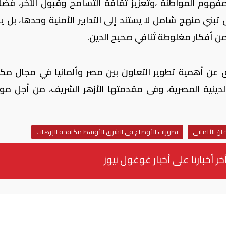
فهوم المواطنة ،وتعزيز ثقافة التسامح وقبول الأخر، فضلا
بني منهج شامل لا يستند إلى التدابير الأمنية وحدها، بل 
ن أفكار مغلوطة تُنافي صحيح الدين.
 عن أهمية تطوير التعاون بين مصر وألمانيا في مجال مك
دينية المصرية، وفى مقدمتها الأزهر الشريف، من أجل مو
مان الألماني
تطورات الأوضاع في الشرق الأوسط مكافحة الإرهاب
خر أخبارنا على أخبار غوغول نيوز