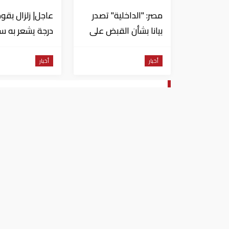
مصر: "الداخلية" تصدر
بيانا بشأن القبض على
منتحل صفة قاضي
للاستيلاء على
من السويس
أخبار
أخبار
المواطنين
واشنطن تؤكد التزامها بالشر