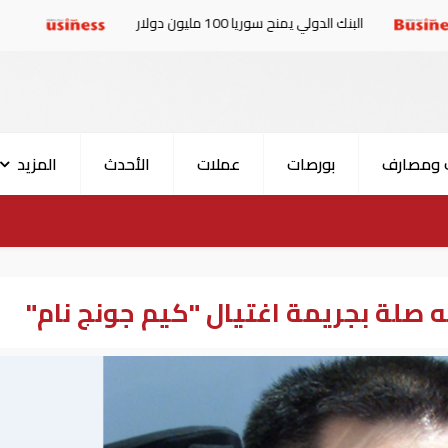
البنك الدولي يمنح سوريا 100 مليون دولار
الإمارات والب
 ومصارف
بورصات
عملات
الأحدث
المزيد
 صلة بجريمة اغتيال "كيم جونج نام"