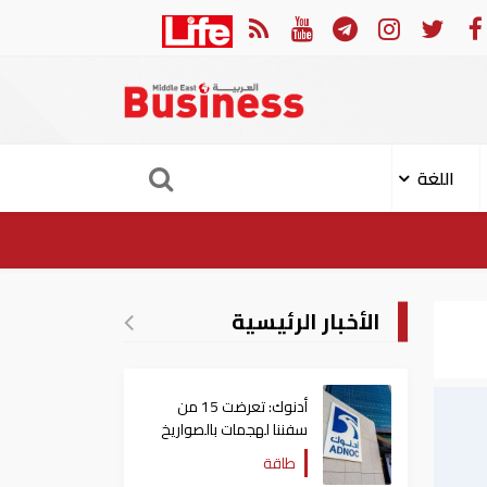
رلمان العربي والجامعة العربية يدينون الهجوم الحوثي على نجران بالسعودية
اللغة
الأخبار الرئيسية
أدنوك: تعرضت 15 من
سفننا لهجمات بالصواريخ
والطائرات المسيّرة منذ
طاقة
بداية النزاع