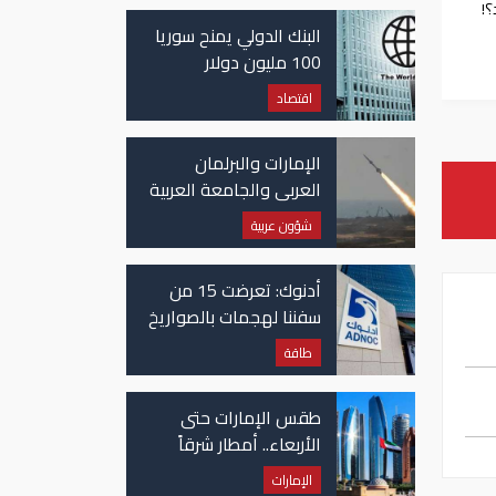
؟!
غزة
البنك الدولي يمنح سوريا
100 مليون دولار
اقتصاد
الإمارات والبرلمان
العربي والجامعة العربية
يدينون الهجوم الحوثي
شؤون عربية
على نجران بالسعودية
أدنوك: تعرضت 15 من
سفننا لهجمات بالصواريخ
والطائرات المسيّرة منذ
طاقة
بداية النزاع
طقس الإمارات حتى
الأربعاء.. أمطار شرقاً
وجنوباً وانخفاض
الإمارات