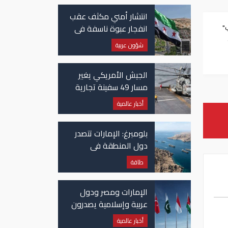
انتشار أمني مكثف عقب
"
انفجار عبوة ناسفة في
حافلة ركاب في سوريا
شؤون عربية
الجيش الأمريكي يغير
مسار 49 سفينة تجارية
في مضيق هرمز
أخبار عالمية
بلومبرغ: الإمارات تتصدر
دول المنطقة في
صادرات النفط عبر مضيق
طاقة
هرمز
الإمارات ومصر ودول
عربية وإسلامية يصدرون
بيانا مشتركا بشأن
أخبار عالمية