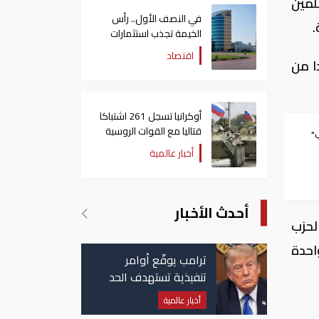
 هجرة المسلمين
في النصف الأول.. رأس
.
الخيمة تجذب استثمارات
تتجاوز 771 مليون درهم
اقتصاد
ا من
أوكرانيا تسجل 261 اشتباكا
قتاليا مع القوات الروسية
"
أخبار عالمية
أحدث الأخبار
 في المئة ،ولكن الحزب
احدة
ترامب يوقّع أوامر
تنفيذية تستهدف الحد
من منح الجنسية
أخبار عالمية
الأمريكية بالولادة