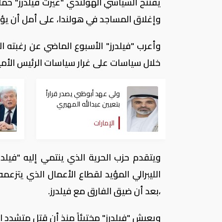
وإغلاق المساجد في هولندا، على أمل أن ي
وأعرب "فيلدرز" الأسبوع الماضي عن رغبته
خلال سياسات على غرار سياسات الرئيس الأمي
ولي عهد أبوظبي يصدر قراراً
بتعيين عبدالله المهيري
رئيسا لـ"أبوظبي للتراث"
الإمارات
الليبرالي المؤيد لقطاع الأعمال الذي يتزع
،بعد أن ضيق الفارق مع فيلدرز.
ويعيش "فيلدرز" مختبئاً منذ أن قتل متشدد المخر