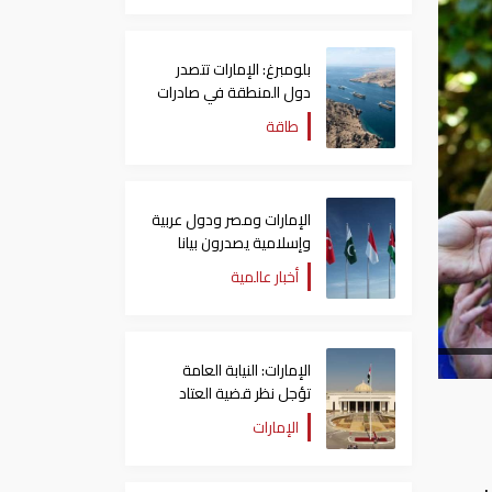
بلومبرغ: الإمارات تتصدر
دول المنطقة في صادرات
النفط عبر مضيق هرمز
طاقة
الإمارات ومصر ودول عربية
وإسلامية يصدرون بيانا
مشتركا بشأن الانتهاكات
أخبار عالمية
الإسرائيلية في غزة
الإمارات: النيابة العامة
تؤجل نظر قضية العتاد
العسكري للسودان
الإمارات