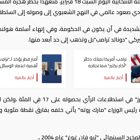
يفتتح السياسي الهولندي "غيرت فيلدرز" حملته الانتخابية اليوم السبت 18 فبراير، متعهداً بحظر
ؤدي صعود عالمي في النهج الشعبوي إلى وصوله إلى السلطة
 الشديدة في أن يكون في الحكومة، وفي إنهاء أسلمة هولند
ركي "دونالد ترامب"بل وتذهب إلى حد أبعد منها.
ترامب: أمريكا تمتلك ذخائر
أمير قطر يؤكد لـ"ترامب
"أكثر بكثير" مما تحتاجه
أهمية اعتماد الوسائل
الدبلوماسية لمعالجة
أخبار عالمية
أخبار عالمية
القضايا
ويتقدم حزب الحرية الذي ينتمي إليه "فيلدرز" في استطلاعات الرأي بحصوله على 17
مه رئيس الوزراء "مارك روته" يأتي خلفه بفارق نقطة مئوية و
ج السينمائي "ثيو فان غوغ" عام 2004 ،.