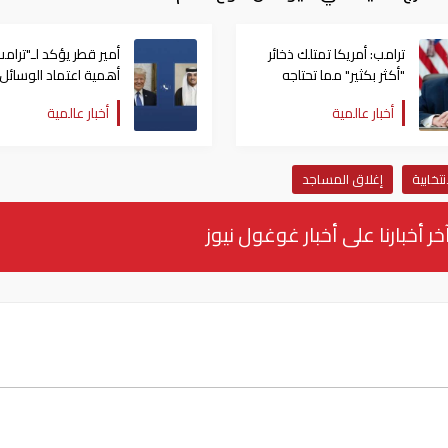
ترامب: أمريكا تمتلك ذخائر
أمير قطر يؤكد لـ"ترامب
"أكثر بكثير" مما تحتاجه
أهمية اعتماد الوسائل
الدبلوماسية لمعالجة
أخبار عالمية
أخبار عالمية
القضايا
نتخابية
إغلاق المساجد
خر أخبارنا على أخبار غوغول نيوز