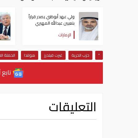
ولي عهد أبوظبي يصدر قراراً
بتعيين عبدالله المهيري
رئيسا لـ"أبوظبي للتراث"
الإمارات
"
حزب الحرية
غيرت فيلدرز
هولندا
الحملة الا
تابع آ
التعليقات