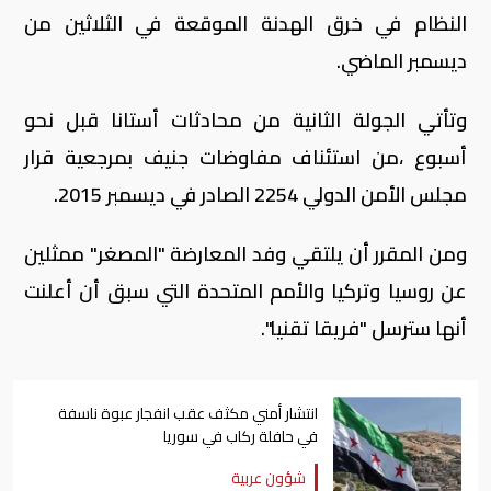
النظام في خرق الهدنة الموقعة في الثلاثين من
ديسمبر الماضي.
وتأتي الجولة الثانية من محادثات أستانا قبل نحو
أسبوع ،من استئناف مفاوضات جنيف بمرجعية قرار
مجلس الأمن الدولي 2254 الصادر في ديسمبر 2015.
ومن المقرر أن يلتقي وفد المعارضة "المصغر" ممثلين
عن روسيا وتركيا والأمم المتحدة التي سبق أن أعلنت
أنها سترسل "فريقا تقنيا".
انتشار أمني مكثف عقب انفجار عبوة ناسفة
في حافلة ركاب في سوريا
شؤون عربية