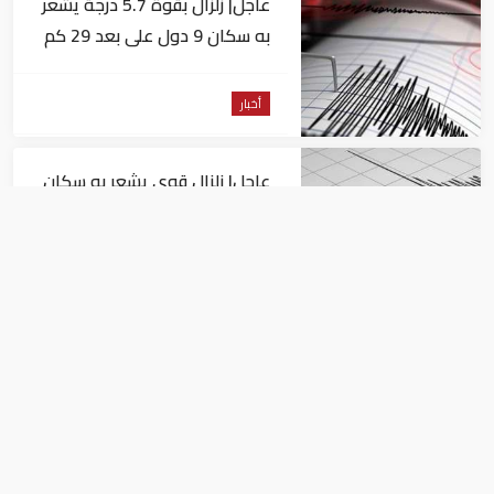
عاجل| زلزال بقوة 5.7 درجة يشعر
به سكان 9 دول على بعد 29 كم
من السويس
أخبار
عاجل| زلزال قوي يشعر به سكان
القاهرة
أخبار
السيسي يجتمع مع وزير النقل
ويوجه بسرعة الانتهاء من
المشروعات الجاري تنفيذها
أخبار