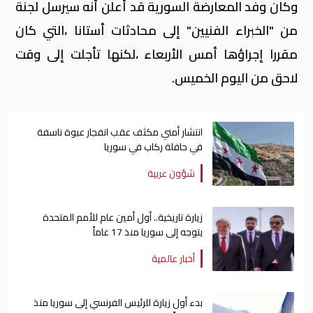
وكان وفد المعارضة السورية قد أعلن أنه سيرسل لجنة
من "الخبراء الفنيين" إلى محادثات أستانا ،التي كان
مقررا إجراؤها أمس الأربعاء ،لكنها تأجلت إلى وقت
لاحق من اليوم الخميس.
انتشار أمني مكثف عقب انفجار عبوة ناسفة
في حافلة ركاب في سوريا
شؤون عربية
زيارة تاريخية.. أول أمين عام للأمم المتحدة
يتوجه إلى سوريا منذ 17 عاماً
أخبار عالمية
بدء أول زيارة للرئيس الفرنسي إلى سوريا منذ