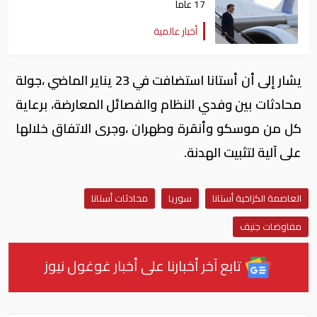
17 عاماً
أخبار عالمية
يشار إلى أن أستانا استضافت في 23 يناير الماضي ،جولة
محادثات بين وفدي النظام والفصائل المعارضة، برعاية
كل من موسكو وأنقرة وطهران ،وجرى الاتفاق خلالها
على آلية لتثبيت الهدنة.
العاصمة الكزاخية أستانا
سوريا
محادثات أستانا
مفاوضات جنيف
تابع آخر أخبارنا على أخبار غوغول نيوز