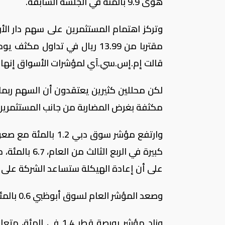
هوى 9.9 بالمئة في الجلسة السابقة.
وتركز اهتمام المستثمرين على سهم دار ال
قالت إم.إس.سي.آي لمؤشرات الأسواق إنها أ
لكن محللين كثيرين يعتقدون أن السهم ربما 
مكثفة بغرض المضاربة من جانب المستثمرين الأفراد ال
وارتفع مؤشر سوق دب
كبيرة في الر
على أن إعادة الهيكلة ستساعد الشركة على تحس
وصعد المؤشر العام لسوق أبوظبي 0.6 بالمئة مع ارتفاع سهم بنك أبوظبي التجاري 3.5 في المئة.
وزاد مؤشر بورصة قطر