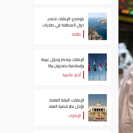
بلومبرغ: الإمارات تتصدر
دول المنطقة في صادرات
النفط عبر مضيق هرمز
طاقة
الإمارات ومصر ودول عربية
وإسلامية يصدرون بيانا
مشتركا بشأن الانتهاكات
أخبار عالمية
الإسرائيلية في غزة
الإمارات: النيابة العامة
تؤجل نظر قضية العتاد
العسكري للسودان
الإمارات