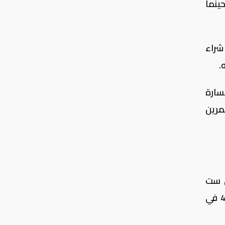
ثاني، حينما
شراء
 خسارة
ستثمرين
لي ست
سنوات. وقفز سهم ازدان القابضة للتطوير العقاري 6.3 في المئة، بينما ارتفع سهم الملاحة القطرية 4.2 في