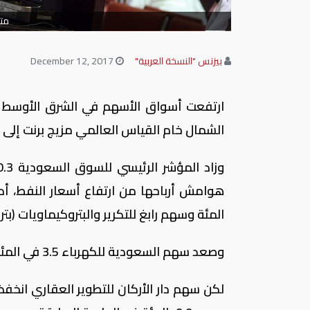
متع
بيزنس "النسخة العربية"
December 12, 2017
ارتفعت أسواق الأسهم في الشرق الأوسط في
الشمال خام القياس العالمي مزيج برنت إلى الصعود متجاوزا 65 دولارا للبرميل ل
المئة وسهم رابغ للتكرير والبتروكيماويات (بترورابج) 3 بالمئة ، وفقا لـ
وصعد سهم السعودية للكهرباء 3.5 في المئة.