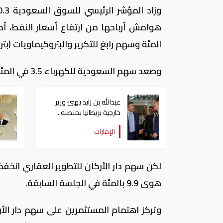
المئة وسهم رابغ للتكرير والبتروكيماويات (بترورابغ) 3 بالمئة ، وفقا لـ
وصعد سهم السعودية للكهرباء 3.5 في المئة.
عبدالله بن زايد يهنئ وزير
خارجية بريطانيا بمنصبه..
ويبحثان أوضاع الشرق
الإمارات
الأوسط
هوى 9.9 بالمئة في الجلسة السابقة.
وتركز اهتمام المستثمرين على سهم دار ال