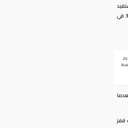
 تستفيد
هوامش أرباحها من ارتفاع أسعار النفط، أداء متفوقا. وارتفع سهم كيان السعودية للبتروكيماويات 3.7 في
الجيش الأمريكي: لدينا 20
وسط
ية
السوق، بعدما
 قفز