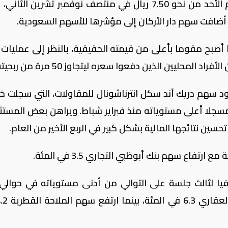
مقتربا من 13.99 ريال في تداول مكثف يوم الأحد من نحو 7.50 ريال في منتصف نوفمبر تشرين ال
ضافت سهم دار الأركان إلى مؤشرها للأسهم السعودية.
أصبح مقوما بأعلى من قيمته الحقيقية، بالنظر إلى عمليات 
محليين الذين دفعوا سعره ليتجاوز 50 مرة من ربحيته.
ي 1.2 بالمئة مع صعود سهم دريك آند سكل انترناشونال للمقاولات، التي سجلت
بع الثالث من العام، 6.7 بالمئة، مسجلا أعلى مستوياته منذ فبراير شباط. ويراهن بعض الم
ين نتائجها المالية بشكل كبير في الربع الأخير من العام.
 1.4 في المئة، متعافيا لثالث جلسة على التوالي من أدنى مستوياته في حوا