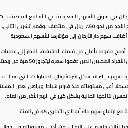
أركان في سوق الأسهم السعودية في الأسابيع الماضية، حيث
مقتربا من 13.99 ريال في تداول مكثف يوم الأحد من نحو 7.50 ريال في منتصف نوفمبر تشرين ال
ضافت سهم دار الأركان إلى مؤشرها للأسهم السعودية.
أصبح مقوما بأعلى من قيمته الحقيقية، بالنظر إلى عمليات 
محليين الذين دفعوا سعره ليتجاوز 50 مرة من ربحيته.
ي 1.2 بالمئة مع صعود سهم دريك آند سكل انترناشونال للمقاولات، التي سجلت
بع الثالث من العام، 6.7 بالمئة، مسجلا أعلى مستوياته منذ فبراير شباط. ويراهن بعض الم
ين نتائجها المالية بشكل كبير في الربع الأخير من العام.
 1.4 في المئة، متعافيا لثالث جلسة على التوالي من أدنى مستوياته في حوا