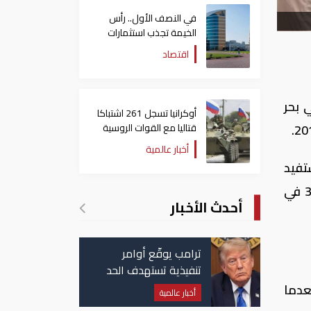
في النصف الأول.. رأس
الخيمة تجذب استثمارات
تتجاوز 771 مليون درهم
اقتصاد
 بحر
أوكرانيا تسجل 261 اشتباكا
قتاليا مع القوات الروسية
أخبار عالمية
 تستفيد
هوامش أرباحها من ارتفاع أسعار النفط، أداء متفوقا. وارتفع سهم كيان السعودية للبتروكيماويات 3.7 في
أحدث الأخبار
ترامب يوقّع أوامر
تنفيذية تستهدف الحد
من منح الجنسية
السوق، بعدما
أخبار عالمية
الأمريكية بالولادة