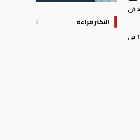
الانتهاكات الإسرائيلية
في غزة
سنوات. وقفز سهم ازدان القابضة للتطوير العقاري 6.3 في المئة، بينما ارتفع سهم الملاحة القطرية 4.2 في
الأكثر قراءة
وارتفع المؤشر الرئيسي للبورصة المصرية 1.1 في المئة مع صعود سهم البنك التجاري الدولي القيادي 1.6 في