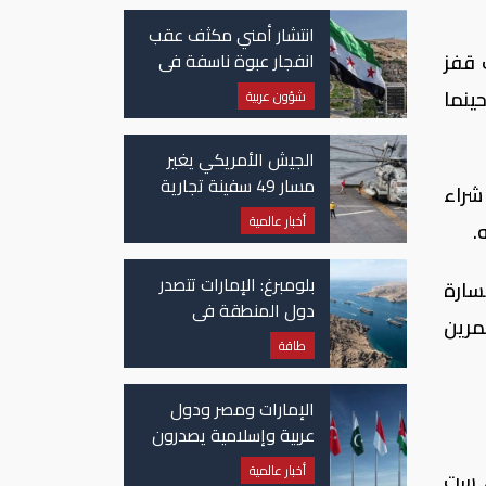
انتشار أمني مكثف عقب
انفجار عبوة ناسفة في
 قفز
حافلة ركاب في سوريا
ثاني، حينما
شؤون عربية
الجيش الأمريكي يغير
مسار 49 سفينة تجارية
شراء
في مضيق هرمز
أخبار عالمية
بلومبرغ: الإمارات تتصدر
 خسارة
دول المنطقة في
ستثمرين
صادرات النفط عبر مضيق
طاقة
هرمز
الإمارات ومصر ودول
عربية وإسلامية يصدرون
بيانا مشتركا بشأن
أخبار عالمية
لي ست