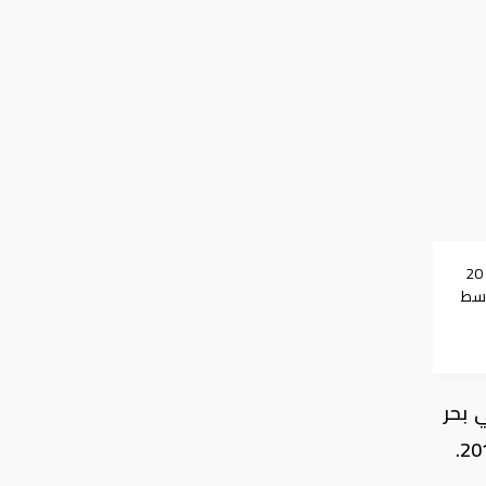
الجيش الأمريكي: لدينا 20
وسط
ية
 بحر