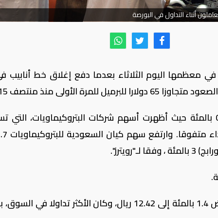
املون أثناء التداول في البورصة
 معظمها اليوم الثلاثاء بعدما دفع إغلاق خط أنابيب في
لمرة الأولى منذ منتصف 2015.
وزاد المؤشر الرئيسي للسوق السعودية 0.3 بالمئة حيث أظهرت أسهم شركات البتروكيماويات، التي
"رويترز".
لكن سهم دار الأركان للتطوير العقاري انخفض 1.4 بالمئة إلى 12.42 ريال، وكان الأكثر تداولا في 