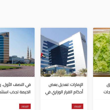
ق
الإمارات: تعديل بعض
في النصف الأول.. 
جات
أحكام القرار الوزاري في
الخيمة تجذب استثم
 بتفشي
شأن الضريبة على
تتجاوز 771 مليون درهم
ا
الشركات والأعمال
اقتصاد
اقتصاد