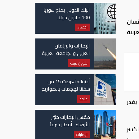
غزة
البنك الدولي يمنح سوريا
100 مليون دولار
نسان
اقتصاد
ربية
الإمارات والبرلمان
العربي والجامعة العربية
يدينون الهجوم الحوثي
شؤون عربية
على نجران بالسعودية
ب
أدنوك: تعرضت 15 من
سفننا لهجمات بالصواريخ
والطائرات المسيّرة منذ
طاقة
 يقدر
بداية النزاع
طقس الإمارات حتى
الأربعاء.. أمطار شرقاً
نكسر
وجنوباً وانخفاض
الإمارات