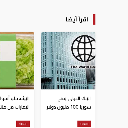
اقرأ أيضا
البنك الدولي يمنح
البيئة: خلو أسوا
سوريا 100 مليون دولار
الإمارات من منت
الخس المرتبطة
داء السيكلوسبور
اقتصاد
اقتصاد