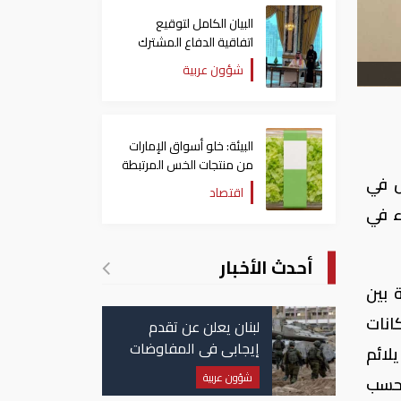
البيان الكامل لتوقيع
اتفاقية الدفاع المشترك
بين السعودية وتركيا
شؤون عربية
وباكستان
البيئة: خلو أسواق الإمارات
من منتجات الخس المرتبطة
ص في
بتفشي داء السيكلوسبورا
اقتصاد
ء في
أحدث الأخبار
 بين
انات
لبنان يعلن عن تقدم
إيجابي في المفاوضات
لائم
مع إسرائيل.. وأمريكا
شؤون عربية
بحسب
تضغط لوقف النار في