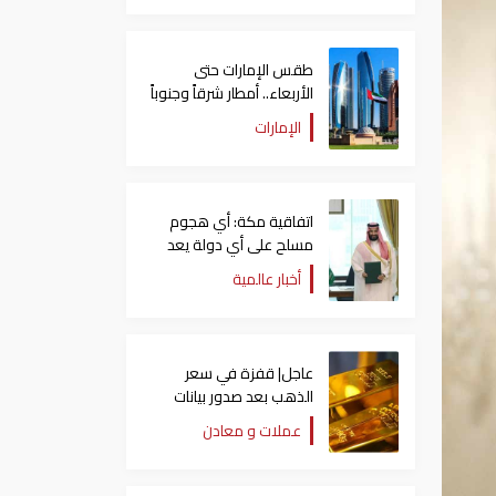
طقس الإمارات حتى
الأربعاء.. أمطار شرقاً وجنوباً
وانخفاض تدريجي للحرارة
الإمارات
اتفاقية مكة: أي هجوم
مسلح على أي دولة يعد
هجوما على الدول الثلاث
أخبار عالمية
جميعا
عاجل| قفزة في سعر
الذهب بعد صدور بيانات
الوظائف الأمريكية
عملات و معادن