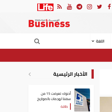
العربي والجامعة العربية يدينون الهجوم الحوثي على نجران بالسعودية
اللغة
الأخبار الرئيسية
أدنوك: تعرضت 15 من
سفننا لهجمات بالصواريخ
والطائرات المسيّرة منذ
طاقة
بداية النزاع