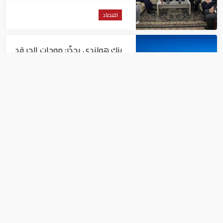
اقتصاد
بنك هولندي يحذّر: موجات الحر قد
تمحو جزءاً كبيراً من النمو
الاقتصادي لأوروبا
اقتصاد
الإمارات تسجل أحد أقوى
معدلات التعافي على مستوى
التوظيف عالمياً
اقتصاد
اليوم.. مصر تطرح أذون خزانة بقيمة 13.7