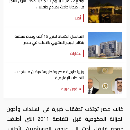
أوقع 22 قتيلا بينهم 17 جنديا.. مصر تعازي النيجر
في ضحايا حادث تصادم حافلتين
أخبار
التفاصيل الكاملة لطرح 15 ألف وحدة سكنية
بنظام الإيجار المنتهي بالتملك في مصر
عقارات
وزيرا خارجية مصر وقطر يستعرضان مستجدات
التحركات الإقليمية
شؤون عربية
كانت مصر تجتذب تدفقات كبيرة في السندات وأذون
الخزانة الحكومية قبل انتفاضة 2011 التي أطلقت
موجة قلاقل أدت إلى عزوف المستثمرين الأجانب.