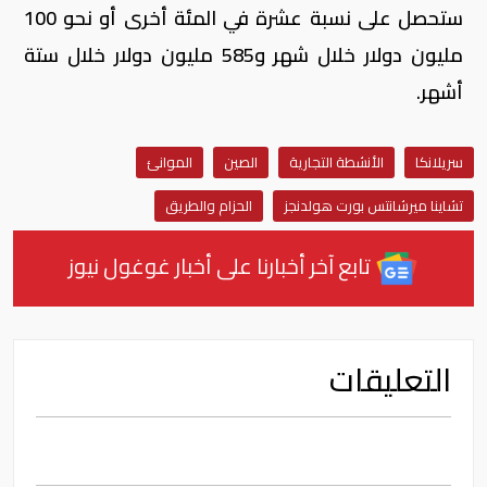
ستحصل على نسبة عشرة في المئة أخرى أو نحو 100
مليون دولار خلال شهر و585 مليون دولار خلال ستة
أشهر.
سريلانكا
الأنشطة التجارية
الصين
الموانئ
تشاينا ميرشانتس بورت هولدنجز
الحزام والطريق
تابع آخر أخبارنا على أخبار غوغول نيوز
التعليقات