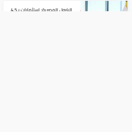
البترول المصرية: استثمارات بـ4.5
مليارات دولار لزيادة الإنتاج المحلي
وتقليل الاستيراد
اقتصاد
البنك الدولي يمنح سوريا 100
مليون دولار
اقتصاد
وزيرة الاستثمار المصرى: أولوياتنا دعم
ريادة الأعمال والشباب أغلى ما نملك من
ثروة وطاقة