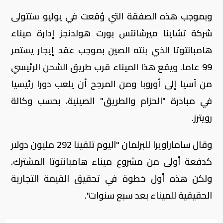
وبموجب هذه الصفقة التي وُقعت في يوليو ستتولى
شركة تشاينا ميرشانتس بورت هولدنجز إدارة ميناء
هامبانتوتا الذي بنته الصين بموجب عقد إيجار يستمر
99 عاما. ويقع هذا الميناء قرب طريق الشحن الرئيسي
من آسيا إلى أوروبا ومن المرجح أن يلعب دورا رئيسيا
في مبادرة "الحزام والطريق" الصينية، بحسب وكالة
رويترز.
وقال ساماراويرا للبرلمان "اليوم تلقينا 292 مليون دولار
كدفعة أولى من مشروع ميناء هامبانتوتا المشترك.
ولكن هذه أول خطوة في تحقيق القيمة التجارية
الحقيقية للميناء بعد سبع سنوات".