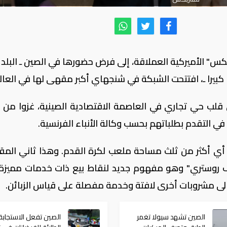
 الأميركية العملاقة، إلى فرض حضورها في الصين ـ البلد 
بيرا ـ، افتتحت الشبكة في شنجهاي أكبر مقهى لها في العال
لب حي تجاري في العاصمة الاقتصادية الصينية، غزوا من 
 في التقدم بطلباتهم بحسب وكالة الأنباء الفرنسية.
 على مساحة 2700 متر مربع أي أكثر من ثلث مساحة ملعب لكرة القدم. وهذا ثاني ا
ف روستري" وهو مفهوم جديد لنقاط بيع ذات خدمات مميزة 
الى مشروبات أخرى لافتة وخدمة مفصلة على قياس الزبائن.
الصين تشهد سيولا تغمر
الصين تفعل الاستجابة