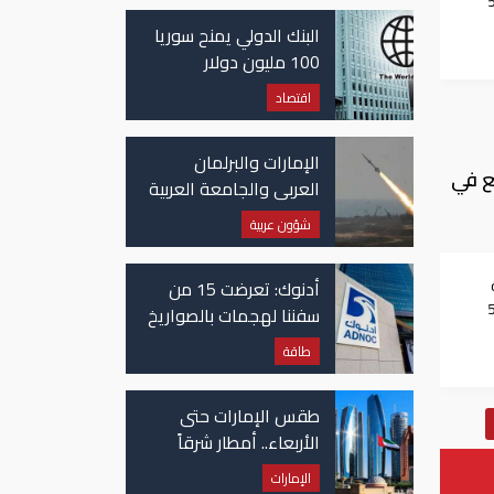
 للفيضانات في 5
غزة
البنك الدولي يمنح سوريا
100 مليون دولار
اقتصاد
الإمارات والبرلمان
ثلاثة آلاف نقطة بيع في 136 مدينة صينية. ومن بينها، 600 تقع في
العربي والجامعة العربية
يدينون الهجوم الحوثي
شؤون عربية
على نجران بالسعودية
أدنوك: تعرضت 15 من
 للفيضانات في 5
سفننا لهجمات بالصواريخ
والطائرات المسيّرة منذ
طاقة
بداية النزاع
طقس الإمارات حتى
الأربعاء.. أمطار شرقاً
وجنوباً وانخفاض
الإمارات