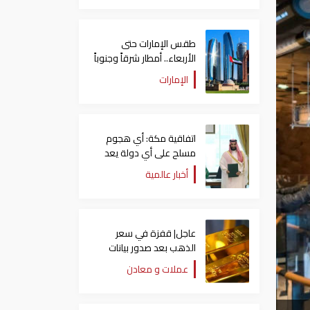
طقس الإمارات حتى
الأربعاء.. أمطار شرقاً وجنوباً
وانخفاض تدريجي للحرارة
الإمارات
اتفاقية مكة: أي هجوم
مسلح على أي دولة يعد
هجوما على الدول الثلاث
أخبار عالمية
جميعا
عاجل| قفزة في سعر
الذهب بعد صدور بيانات
الوظائف الأمريكية
عملات و معادن