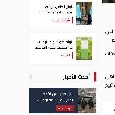
البيان الكامل لتوقيع
اتفاقية الدفاع المشترك
بين السعودية وتركيا
شؤون عربية
وباكستان
الذي
م.
البيئة: خلو أسواق الإمارات
من منتجات الخس المرتبطة
بتفشي داء السيكلوسبورا
مئات
اقتصاد
أحدث الأخبار
لمقاهي
تتيح
لبنان يعلن عن تقدم
إيجابي في المفاوضات
مع إسرائيل.. وأمريكا
شؤون عربية
تضغط لوقف النار في