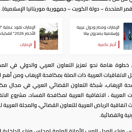
مر المتحدة – دولة الكويت – جمهورية موريتانيا الإسلامية).
الإمارات ومصر ودول عربية
الإمارات تقود عملية "ا
وإسلامية يصدرون بيانا
الأخضر 2026" لتفكيك
مشتركا بشأن الانتهاكات
شبكات الجريمة البيئية
أخبار عالمية
الإمارات
الإسرائيلية في غزة
حوض الأمازون
خطوة هامة نحو تعزيز التعاون العربي والدولي في المج
 الاتفاقيات العربية ذات الصلة بمكافحة الإرهاب ومن أهم ال
حة الإرهاب، شبكة التعاون القضائي العربي في مجال مك
 العربية ، الاتفاقية العربية لمكافحة الفساد، مشروع الاتف
ث اتفاقية الرياض العربية للتعاون القضائي، والمجلة العربية 
ية والقضائية.
 فعاليات الدورة الــ (33) لمجلس وزراء العدل العرب الأمانة العامة لمجلس وزراء الداخلي