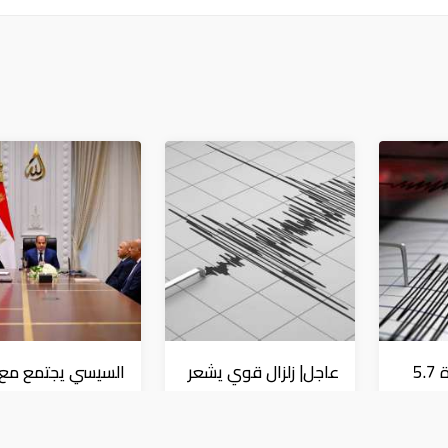
عاجل| زلزال بقوة 5.7
عاجل| زلزال قوي يشعر
السيسي يجتمع مع و
درجة يشعر به سكان 9
به سكان القاهرة
النقل ويوجه بسرعة
دول على بعد 29 كم
الانتهاء من