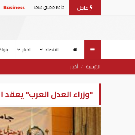
عاجل
المنطقة في صادرات النفط عبر مضيق هرمز
الإمارات ومصر ود
اقتصاد
اخبار
بنوك
الرئيسية
أخبار
"وزراء العدل العرب" يعقد اجتماع د