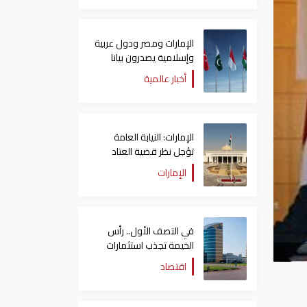
الإمارات ومصر ودول عربية
وإسلامية يصدرون بيانا
مشتركا بشأن الانتهاكات
أخبار عالمية
الإسرائيلية في غزة
الإمارات: النيابة العامة
تؤجل نظر قضية العتاد
العسكري للسودان
الإمارات
في النصف الأول.. رأس
الخيمة تجذب استثمارات
تتجاوز 771 مليون درهم
اقتصاد