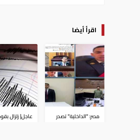
اقرأ أيضا
مصر: "الداخلية" تصدر
بيانا بشأن القبض على
منتحل صفة قاضي