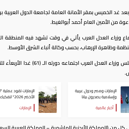
عقد مجلس وزراء العدل العرب دورته الـ33 بعد غد الخميس بمقر الأمانة العامة لجامعة الدول العربي
بدعوة من الأمين العام أحمد أبوالغيط.
ماع وزراء العدل العرب يأتي في وقت تشهد فيه المنطقة الع
ظمة وظاهرة الإرهاب، بحسب وكالة أنباء الشرق الأوسط.
ويسبق الاجتماع عقد المكتب التنفيذي لمجلس وزراء العدل العرب اجتماعه دورته الـ (
.
الإمارات ومصر ودول عربية
الإمارات تقود عملية "ا
وإسلامية يصدرون بيانا
الأخضر 2026" لتفكيك
مشتركا بشأن الانتهاكات
شبكات الجريمة البيئية
أخبار عالمية
الإمارات
الإسرائيلية في غزة
حوض الأمازون
 كل من (المملكة الأردنية الهاشمية – المملكة العربية السع