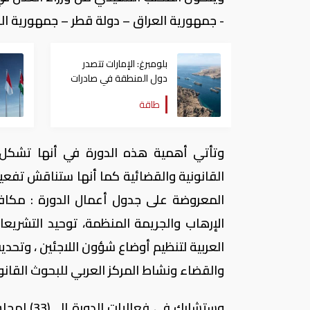
- جمهورية العراق – دولة قطر – جمهورية الق
بلومبرغ: الإمارات تتصدر
دول المنطقة في صادرات
النفط عبر مضيق هرمز
طاقة
وتأتي أهمية هذه الدورة في أنها تشكل 
القانونية والقضائية كما أنها ستناقش تفعيل
المعروضة على جدول أعمال الدورة : مكاف
الإرهاب والجريمة المنظمة، توحيد التشريعات
العربية لتنظيم أوضاع شؤون اللاجئين ، وتحدي
والقضاء ونشاط المركز العربي للبحوث القانون
وستشارك في