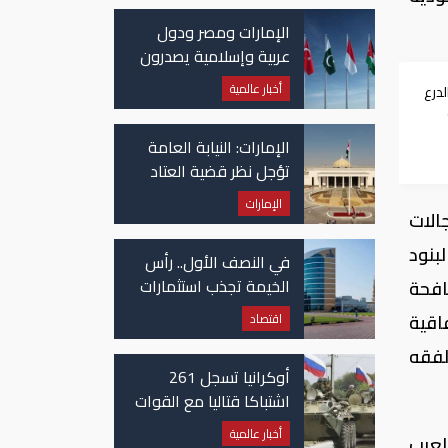
الإمارات ومصر ودول
عربية وإسلامية يصدرون
بيانا مشتركا بشأن
أخبار عالمية
لدرع
الانتهاكات الإسرائيلية
في غزة
 في
الإمارات: النيابة العامة
تؤجل نظر قضية العتاد
العسكري للسودان
الإمارات
الات
بنود
في النصف الأول.. رأس
الخيمة تجذب استثمارات
افحة
تتجاوز 771 مليون درهم
اقية
اقتصاد
للفقه
أوكرانيا تسجل 261
اشتباكا قتاليا مع القوات
الروسية
أخبار عالمية
ة العرب