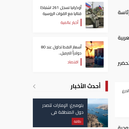
أوكرانيا تسجل 261 اشتباكا
ة برئاسة
قتاليا مع القوات الروسية
أخبار عالمية
ربية
أسعار النفط تداول عند 80
دولاراً للبرميل..
وتراجع الأسهم الأمريكية
اقتصاد
61) غدا الأربعاًء للتحضير
أحدث الأخبار
لدرع
 في
بلومبرغ: الإمارات تتصدر
دول المنطقة في
صادرات النفط عبر مضيق
طاقة
هرمز
ودية