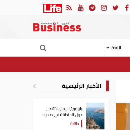
الإمارات: النيابة العامة تؤجل نظر قضية العتاد العسكري للسودان
اللغة
الأخبار الرئيسية
بلومبرغ: الإمارات تتصدر
دول المنطقة في صادرات
النفط عبر مضيق هرمز
طاقة