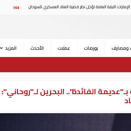
امة تؤجل نظر قضية العتاد العسكري للسودان
في النصف الأول.. رأ
 ومصارف
بورصات
عملات
الأحدث
المزيد
"عديمة الفائدة".. البحرين لـ"روحاني":
د