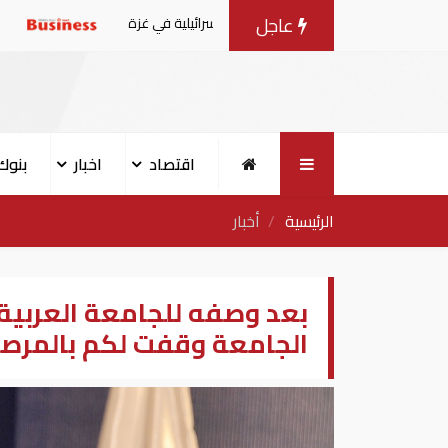
عاجل
بشأن الانتهاكات الإسرائيلية في غزة
الإمارات: النيابة الع
اقتصاد
اخبار
بنوك
الرئيسية
أخبار
بعد وصفه للجامعة العربية بـ
الجامعة وقفت لكم بالمرصا