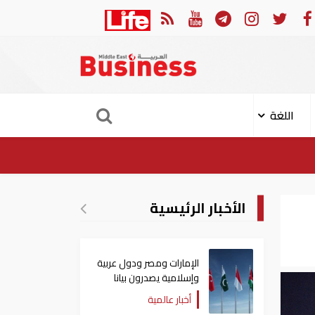
س الخيمة تجذب استثمارات تتجاوز 771 مليون درهم
أوكرانيا ت
اللغة
الأخبار الرئيسية
الإمارات ومصر ودول عربية
وإسلامية يصدرون بيانا
مشتركا بشأن الانتهاكات
أخبار عالمية
الإسرائيلية في غزة