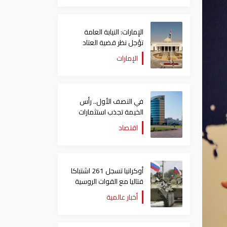
الإمارات: النيابة العامة
تؤجل نظر قضية العتاد
العسكري للسودان
الإمارات
في النصف الأول.. رأس
الخيمة تجذب استثمارات
تتجاوز 771 مليون درهم
اقتصاد
أوكرانيا تسجل 261 اشتباكا
قتاليا مع القوات الروسية
أخبار عالمية