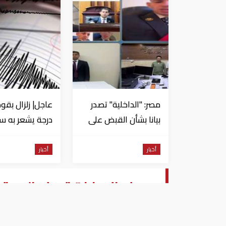
مصر: "الداخلية" تصدر
بيانا بشأن القبض على
منتحل صفة قاضي
للاستيلاء على
من السويس
أخبار
أخبار
المواطنين
صحف الإمارات تصف الموقف 