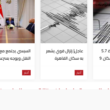
عاجل| زلزال بقوة 5.7
عاجل| زلزال قوي يشعر
السيسي يجتمع مع و
درجة يشعر به سكان 9
به سكان القاهرة
النقل ويوجه بسرعة
دول على بعد 29 كم
الانتهاء من
المشروعات الجاري
أخبار
أخبار
تنفيذها
العربي تجاه إيران بـ"القوي والحاسم"