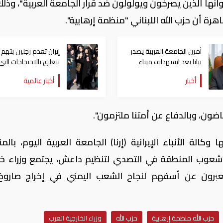
انها الذين يصرخون ويولولون ضد قرار الجامعة العربية"، وذلك
اهرة أن حزب الله اللبناني "منظمة إرهابية".
أمين الجامعة العربية يصدر
إيران تعدم رجلين بتهم
بيانا بعد استهداف ميناء
تتعلق بالاحتجاجات التي
مصري بطائرة مسيرة
عمّت البلاد يناير الماض
أخبار
أخبار عالمية
ضون، وبالدفاع عن أمتنا ملتزمون".
الة الأنباء الإيرانية (إرنا) الجامعة العربية اليوم، بالم
حت شعوب المنطقة في التصدي لتنظيم داعش، يجتمع وزراء خا
عبرون عن أسفهم لنجاح الشعب اليمني في إخراج صارو
حزب الله منظمة إرهابية
حزب الله
وزراء الخارجية العرب