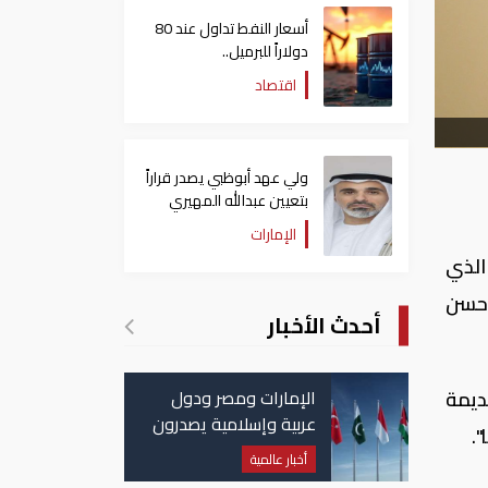
أسعار النفط تداول عند 80
دولاراً للبرميل..
وتراجع الأسهم الأمريكية
اقتصاد
ولي عهد أبوظبي يصدر قراراً
بتعيين عبدالله المهيري
رئيسا لـ"أبوظبي للتراث"
الإمارات
الذي
 حسن
أحدث الأخبار
الإمارات ومصر ودول
ديمة
عربية وإسلامية يصدرون
.
بيانا مشتركا بشأن
أخبار عالمية
الانتهاكات الإسرائيلية