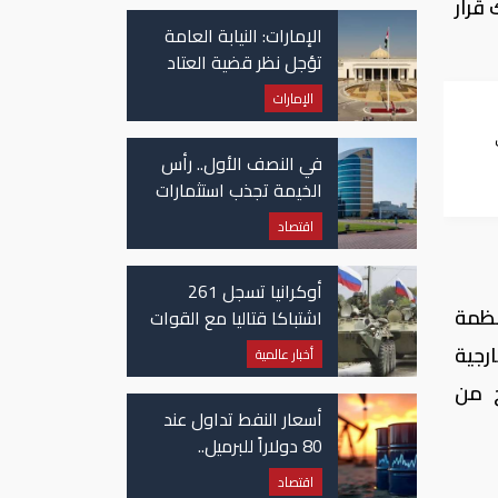
 قرار
في غزة
الإمارات: النيابة العامة
تؤجل نظر قضية العتاد
العسكري للسودان
الإمارات
في النصف الأول.. رأس
ي
الخيمة تجذب استثمارات
تتجاوز 771 مليون درهم
اقتصاد
أوكرانيا تسجل 261
نظمة
اشتباكا قتاليا مع القوات
الروسية
رجية
أخبار عالمية
خ من
أسعار النفط تداول عند
80 دولاراً للبرميل..
وتراجع الأسهم
اقتصاد