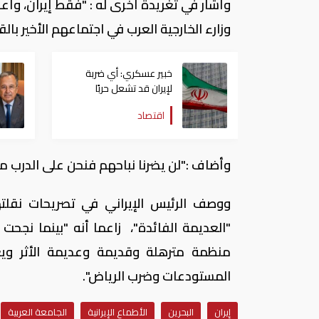
وأشار في تغريدة أخرى له : "فقط إيران، وأعو
وزارء الخارجية العرب في اجتماعهم الأخير بالق
خبير عسكري: أي ضربة
لإيران قد تشعل حربًا
اقتصادية عالمية عبر
اقتصاد
مضيق هرمز
وأضاف :"لن يضرنا نباحهم فنحن على الدرب ما
ووصف الرئيس الإيراني في تصريحات نقلتها وك
"العديمة الفائدة"، زاعما أنه "بينما نج
منظمة مترهلة وقديمة وعديمة الأثر وي
المستودعات وضرب الرياض".
إيران
البحرين
الأطماع الإيرانية
الجامعة العربية