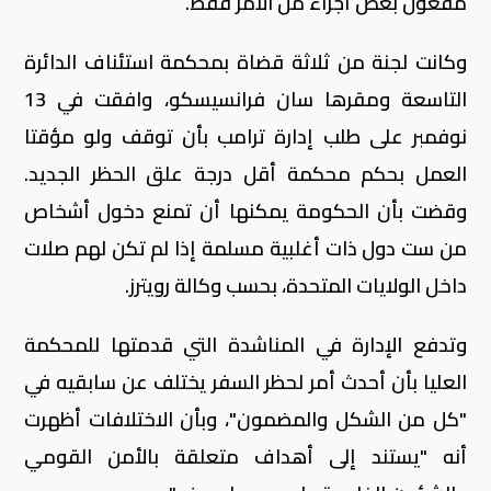
مفعول بعض أجزاء من الأمر فقط.
وكانت لجنة من ثلاثة قضاة بمحكمة استئناف الدائرة
التاسعة ومقرها سان فرانسيسكو، وافقت في 13
نوفمبر على طلب إدارة ترامب بأن توقف ولو مؤقتا
العمل بحكم محكمة أقل درجة علق الحظر الجديد.
وقضت بأن الحكومة يمكنها أن تمنع دخول أشخاص
من ست دول ذات أغلبية مسلمة إذا لم تكن لهم صلات
داخل الولايات المتحدة، بحسب وكالة رويترز.
وتدفع الإدارة في المناشدة التي قدمتها للمحكمة
العليا بأن أحدث أمر لحظر السفر يختلف عن سابقيه في
"كل من الشكل والمضمون"، وبأن الاختلافات أظهرت
أنه "يستند إلى أهداف متعلقة بالأمن القومي