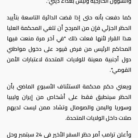
والشؤون الخارجية وليس بعداء ديني".
كما دفعت بأنه حتى إذا قضت الدائرة التاسعة بتأييد
الحظر الجزئي فإن من المرجح أن تلغي المحكمة العليا
هذا القرار لأنها فعلت ذلك "في آخر مرة منعت فيها
المحاكم الرئيس من فرض قيود على دخول مواطني
دول أجنبية معينة للولايات المتحدة لاعتبارات الأمن
القومي".
ويعني حكم محكمة الاستئناف الأسبوع الماضي بأن
الحظر سينطبق فقط على أشخاص من إيران وليبيا
وسوريا واليمن والصومال وتشاد ممن ليست لديهم
صلات داخل الولايات المتحدة.
وأعلن ترامب أمر حظر السفر الأخير في 24 سبتمبر وحل