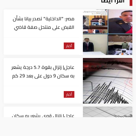
اقرأ أيضا
مصر: "الداخلية" تصدر بيانا بشأن
القبض على منتحل صفة قاضي
للاستيلاء على المواطنين
أخبار
عاجل| زلزال بقوة 5.7 درجة يشعر
به سكان 9 دول على بعد 29 كم
من السويس
أخبار
عاجل| زلزال قوي يشعر به سكان
القاهرة