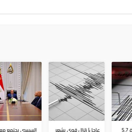
عاجل| زلزال بقوة 5.7
عاجل| زلزال قوي يشعر
السيسي يجتمع مع و