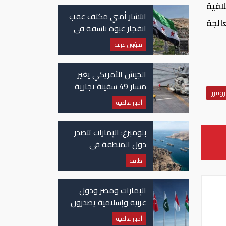
افية
انتشار أمني مكثف عقب
الجة
انفجار عبوة ناسفة في
حافلة ركاب في سوريا
شؤون عربية
الجيش الأمريكي يغير
مسار 49 سفينة تجارية
روتيرز
في مضيق هرمز
أخبار عالمية
بلومبرغ: الإمارات تتصدر
دول المنطقة في
صادرات النفط عبر مضيق
طاقة
هرمز
الإمارات ومصر ودول
عربية وإسلامية يصدرون
بيانا مشتركا بشأن
أخبار عالمية