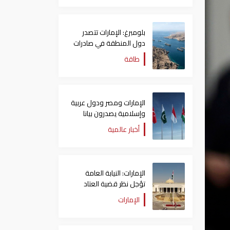
بلومبرغ: الإمارات تتصدر
دول المنطقة في صادرات
النفط عبر مضيق هرمز
طاقة
الإمارات ومصر ودول عربية
وإسلامية يصدرون بيانا
مشتركا بشأن الانتهاكات
أخبار عالمية
الإسرائيلية في غزة
الإمارات: النيابة العامة
تؤجل نظر قضية العتاد
العسكري للسودان
الإمارات