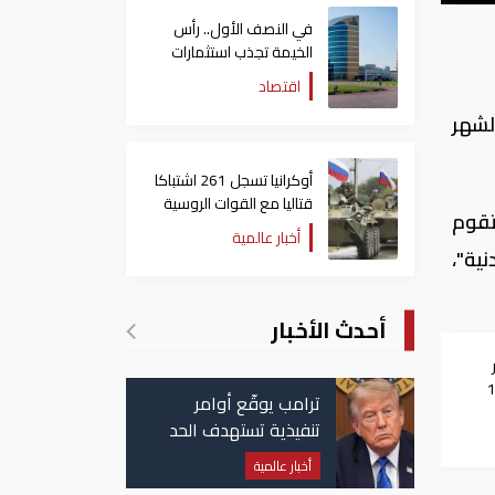
في النصف الأول.. رأس
الخيمة تجذب استثمارات
تتجاوز 771 مليون درهم
اقتصاد
لشهر
أوكرانيا تسجل 261 اشتباكا
قتاليا مع القوات الروسية
 تقوم
أخبار عالمية
نية"،
أحدث الأخبار
ار
1000
ترامب يوقّع أوامر
تنفيذية تستهدف الحد
من منح الجنسية
أخبار عالمية
الأمريكية بالولادة