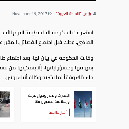
بيزنس "النسخة العربية"
November 19, 2017
استعرضت الحكومة الفلسطينية اليوم الأحد ا
الماضي، وذلك قبل اجتماع الفصائل، المقرر عق
وقالت الحكومة في بيان لها، بعد اجتماع طارئ
بمهامها ومسؤولياتها، إلّا بتمكينها من بسط 
جاء ذلك وفقاً لما نشرته وكالة أنباء روتيرز.
الإمارات ومصر ودول عربية
وإسلامية يصدرون بيانا
مشتركا بشأن الانتهاكات
أخبار عالمية
الإسرائيلية في غزة