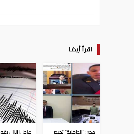
اقرأ أيضا
مصر: "الداخلية" تصدر