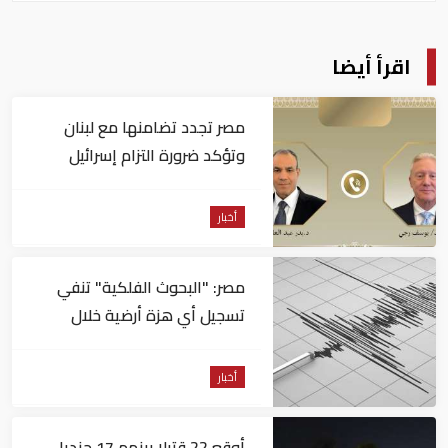
اقرأ أيضا
مصر تجدد تضامنها مع لبنان
وتؤكد ضرورة التزام إسرائيل
بوقف كافة اعتداءاتها
أخبار
مصر: "البحوث الفلكية" تنفي
تسجيل أي هزة أرضية خلال
الساعات الماضية
أخبار
أوقع 22 قتيلا بينهم 17 جنديا..