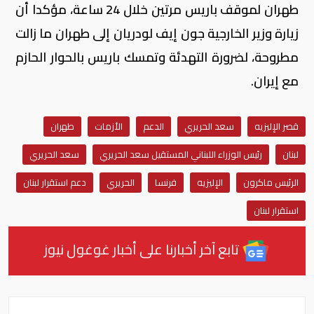
طهران لموقف باريس مرتين خلال 24 ساعة، مؤكدا أن
زيارة وزير الخارجية جون إيف لودريان إلى طهران ما زالت
مطروحة، لضرورة التهدئة وتمسك باريس بالحوار الحازم
مع إيران.
قصر الإليزيه
سعد الحريري
الدعم
الأزمات
طهران
لبنان
رئيس الوزراء اللبناني المستقيل سعد الحريري
سعد الحريري
الرئيس ماكرون
الإليزيه
فرنسا
الحريري
دعم استقرار لبنان
استقرار لبنان
تابع آخر أخبارنا على أخبار غوغول نيوز