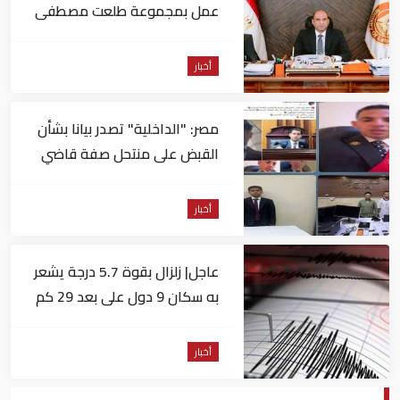
عمل بمجموعة طلعت مصطفى
أخبار
مصر: "الداخلية" تصدر بيانا بشأن
القبض على منتحل صفة قاضي
للاستيلاء على المواطنين
أخبار
عاجل| زلزال بقوة 5.7 درجة يشعر
به سكان 9 دول على بعد 29 كم
من السويس
أخبار