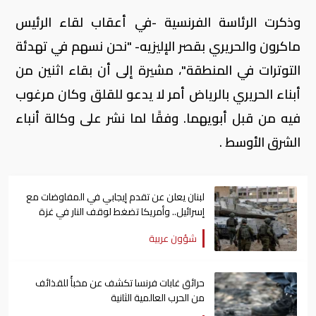
وذكرت الرئاسة الفرنسية -في أعقاب لقاء الرئيس
ماكرون والحريري بقصر الإليزيه- "نحن نسهم في تهدئة
التوترات في المنطقة"، مشيرة إلى أن بقاء اثنين من
أبناء الحريري بالرياض أمر لا يدعو للقلق وكان مرغوب
فيه من قبل أبويهما. وفقًا لما نشر على وكالة أنباء
الشرق الأوسط .
لبنان يعلن عن تقدم إيجابي في المفاوضات مع
إسرائيل.. وأمريكا تضغط لوقف النار في غزة
شؤون عربية
حرائق غابات فرنسا تكشف عن مخبأً للقذائف
من الحرب العالمية الثانية