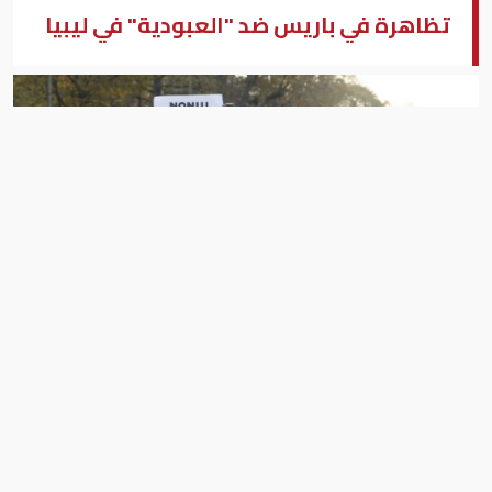
تظاهرة في باريس ضد "العبودية" في ليبيا
متظاهرون في باريس
بيزنس "النسخة العربية"