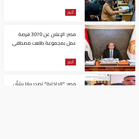
التسجيل
أخبار
مصر: الإعلان عن 3070 فرصة
عمل بمجموعة طلعت مصطفى
أخبار
مصر: "الداخلية" تصدر بيانا بشأن
القبض على منتحل صفة قاضي
للاستيلاء على المواطنين
أخبار
عاجل| زلزال بقوة 5.7 درجة يشعر