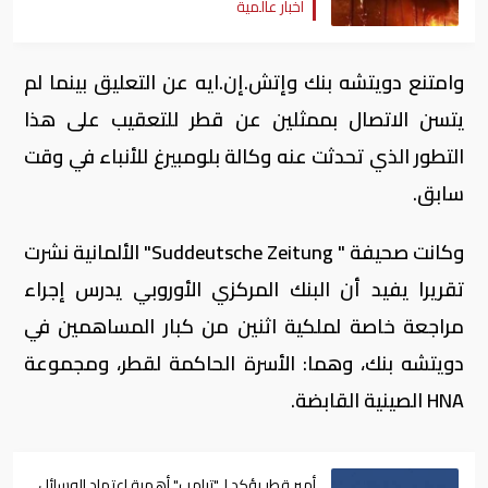
أخبار عالمية
وامتنع دويتشه بنك وإتش.إن.ايه عن التعليق بينما لم
يتسن الاتصال بممثلين عن قطر للتعقيب على هذا
التطور الذي تحدثت عنه وكالة بلومبيرغ للأنباء في وقت
سابق.
وكانت صحيفة "
Suddeutsche Zeitung
" الألمانية نشرت
تقريرا يفيد أن البنك المركزي الأوروبي يدرس إجراء
مراجعة خاصة لملكية اثنين من كبار المساهمين في
دويتشه بنك، وهما: الأسرة الحاكمة لقطر، ومجموعة
HNA
الصينية القابضة.
أمير قطر يؤكد لـ"ترامب" أهمية اعتماد الوسائل